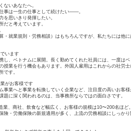
くないあなたへ。
仕事は一生の仕事として続けたい——。
力を思いきり発揮したい。
所だと考えています。
。
算・就業規則・労務相談）はもちろんですが、私たちには他に
んでいます
携し、ベトナムに展開。長く勤めてくれた社員には、一度はベ
の授業を行う機会もあります。外国人雇用はこれからの社労士
所です。
企業がお客様です
ム事業へと事業を転換していく企業など、注目度の高いお客様
課題に深く関われるのは、当事務所ならではの面白さです。
造業、商社、飲食など幅広く、お客様の規模は10〜200名ほど
保険・労働保険の新規適用が多く、上流の労務相談にしっかり