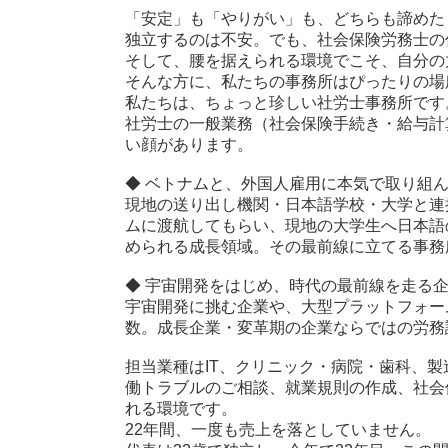
「安定」も「やりがい」も、どちらも諦めた
独立するのは不安。でも、社会保険労務士の
そして、腰を据えられる環境でこそ、自分の
そんな方に、私たちの事務所はぴったりの場
私たちは、ちょっと珍しい社労士事務所です
社労士の一般業務（社会保険手続き・給与計
い顔があります。
◆ ベトナムと、外国人雇用に本気で取り組
現地の送り出し機関・日本語学校・大学と連
ムに渡航してもらい、現地の大学生へ日本語
められる成長領域。その最前線に立てる事務
◆ 宇宙開発をはじめ、時代の最前線を走る
宇宙開発に挑む企業や、大型プラットフォー
数。成長企業・変革期の企業ならではの労務
担当業種はIT、クリニック・病院・歯科、製
働トラブルのご相談、就業規則の作成、社会
れる環境です。
22年間、一度も売上を落としていません。