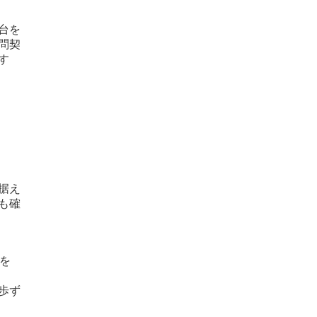
台を
問契
す
据え
も確
を
歩ず