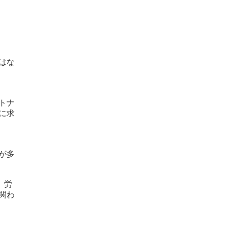
はな
トナ
に求
が多
。労
関わ