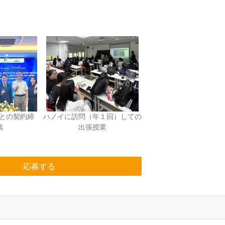
sityとの契約締
ハノイに訪問（年１回）しての
真
出張授業
応募する