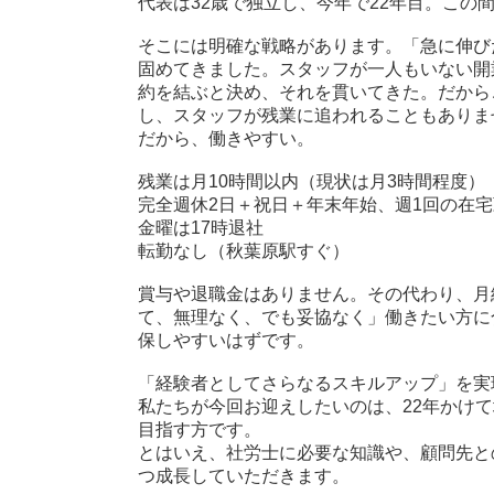
代表は32歳で独立し、今年で22年目。この
そこには明確な戦略があります。「急に伸び
固めてきました。スタッフが一人もいない開
約を結ぶと決め、それを貫いてきた。だから
し、スタッフが残業に追われることもありま
だから、働きやすい。
残業は月10時間以内（現状は月3時間程度）
完全週休2日＋祝日＋年末年始、週1回の在
金曜は17時退社
転勤なし（秋葉原駅すぐ）
賞与や退職金はありません。その代わり、月
て、無理なく、でも妥協なく」働きたい方に
保しやすいはずです。
「経験者としてさらなるスキルアップ」を実
私たちが今回お迎えしたいのは、22年かけ
目指す方です。
とはいえ、社労士に必要な知識や、顧問先と
つ成長していただきます。