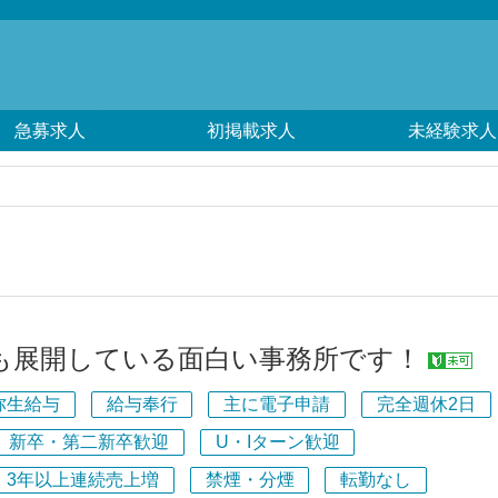
急募求人
初掲載求人
未経験求人
も展開している面白い事務所です！
弥生給与
給与奉行
主に電子申請
完全週休2日
新卒・第二新卒歓迎
U・Iターン歓迎
3年以上連続売上増
禁煙・分煙
転勤なし