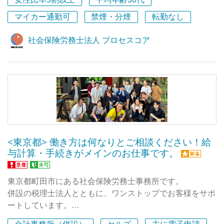
女性比率5割以上
平均年齢30代
ら1000人規模まで多種多様な業種を担当できるほか、労
境をつくるお仕事です。
働保険事務組合を併設しているため、事務の隅々まで精通
マイカー通勤可
禁煙・分煙
転勤なし
できます。
＜やりがい・魅力＞
社会保険労務士法人 プロセスコア
①社会的意義
経営者・従業員の資産形成を支援し、企業の福利厚生充実
や人材定着に貢献できる仕事です。
②成長性
NISA拡大や老後資産形成への関心の高まりにより、企業
型DC市場は拡大を続けています。
<東京都> 働き方は何なりとご相談ください！給
③営業スタイル
与計算・手続きがメインのお仕事です。
単発営業ではなく、企業・提携先と長期的な信頼関係を築
くコンサルティング型営業です。
東京都町田市にある社会保険労務士事務所です。
併設の税理士法人とともに、ワンストップでお客様をサポ
ートしています。