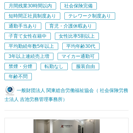
有等を積極的に行っています！
月間残業30時間以内
社会保険完備
■当法人は、人事労務分野の総合的なコンサルティング組
短時間正社員制度あり
テレワーク制度あり
織である「一般財団法人 関東総合労働福祉協会」を運営
母体とし、そこに所属する社会保険労務士を構成メンバー
通勤手当あり
育児・介護休暇あり
として同法人内に「社会保険労務士法人 吉池労務管理事
子育て女性在籍中
女性比率5割以上
務所」を併設しています。
平均勤続年数5年以上
平均年齢30代
■20名のスタッフが業務に従事しており、社会保険労務士
が7名、行政書士が3名在籍しています。
3年以上連続売上増
マイカー通勤可
■クライアント企業数は約400社（うち顧問先企業は260
禁煙・分煙
転勤なし
服装自由
社）、年商は概ね1億7000万円～2億円で、過去15年間黒
字経営を続けており、財務状態は極めて安定しています。
年齢不問
■最も得意とする事業分野は、①就業規則等の規程整備や
人事労務の法律相談（紛争予防支援・紛争解決支援）など
一般財団法人 関東総合労働福祉協会（ 社会保険労務
のリーガルサービス、➁人事評価制度や賃金制度の構築・
士法人 吉池労務管理事務所）
運用に関するコンサルティングサービス、③コンプライア
ンスやハラスメント、人事評価等に関する管理職向けの研
修サービス、の3分野でお客様から高い評価をいただいて
います。
■埼玉浦和に本社、立川に東京オフィスがあります。仕事