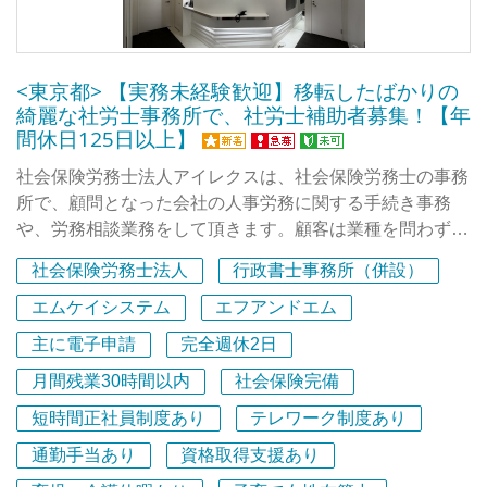
に慣れてきたら、その日の業務内容や気分に応じて、今日
は埼玉、明日は東京、時差出勤やテレワークなど柔軟な働
き方ができます。
<東京都> 【実務未経験歓迎】移転したばかりの
綺麗な社労士事務所で、社労士補助者募集！【年
間休日125日以上】
社会保険労務士法人アイレクスは、社会保険労務士の事務
所で、顧問となった会社の人事労務に関する手続き事務
や、労務相談業務をして頂きます。顧客は業種を問わず、
様々。専門的な法律知識をベースに、業務を行うことで、
社会保険労務士法人
行政書士事務所（併設）
顧問先の経営者と従業員の双方に貢献できる仕事です。新
宿御苑駅前に移転し、事業規模拡大中につき、増員をして
エムケイシステム
エフアンドエム
います。
主に電子申請
完全週休2日
月間残業30時間以内
社会保険完備
【募集の背景】
今回の募集は、社労士業務のうち、社会保険労働保険手続
短時間正社員制度あり
テレワーク制度あり
き、給与計算業務等の事務メインの仕事をしたい方を募集
通勤手当あり
資格取得支援あり
しています。