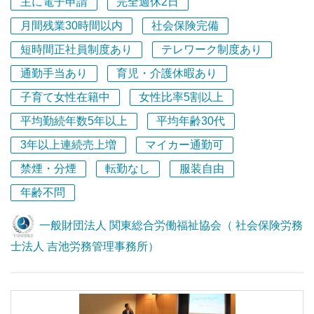
主に電子申請
完全週休2日
定期的な所内研修では先輩社労士の労務相談解決事例の共
■フロア全員がサポーター
有等を積極的に行っています！
同じフロアには常に先輩や有資格者がいます。教育担当者
月間残業30時間以内
社会保険完備
■当法人は、人事労務分野の総合的なコンサルティング組
以外にも、その場ですぐに「これ、どうすればいいです
短時間正社員制度あり
テレワーク制度あり
織である「一般財団法人 関東総合労働福祉協会」を運営
か？」と聞ける風通しの良さがあります。
母体とし、そこに所属する社会保険労務士を構成メンバー
通勤手当あり
育児・介護休暇あり
として同法人内に「社会保険労務士法人 吉池労務管理事
＜ステップアップのイメージ＞
子育て女性在籍中
女性比率5割以上
務所」を併設しています。
■1年目：基礎を固める時期
平均勤続年数5年以上
平均年齢30代
■20名のスタッフが業務に従事しており、社会保険労務士
書類作成や申請業務からスタートし、実務の根幹をじっく
が7名、行政書士が3名在籍しています。
り学びます。
3年以上連続売上増
マイカー通勤可
■クライアント企業数は約400社（うち顧問先企業は260
禁煙・分煙
転勤なし
服装自由
社）、年商は概ね1億7000万円～2億円で、過去15年間黒
■2年目以降：少しずつ担当を
字経営を続けており、財務状態は極めて安定しています。
年齢不問
数件の顧問先から担当を持ち始めます。未経験で入社した
■最も得意とする事業分野は、①就業規則等の規程整備や
3〜5年目の若手スタッフも、今では20〜30社の顧問先を
人事労務の法律相談（紛争予防支援・紛争解決支援）など
一般財団法人 関東総合労働福祉協会（ 社会保険労務
受け持ち、主力として活躍しています。
のリーガルサービス、➁人事評価制度や賃金制度の構築・
士法人 吉池労務管理事務所）
運用に関するコンサルティングサービス、③コンプライア
＜仕事も私生活も。柔軟に働ける環境＞
ンスやハラスメント、人事評価等に関する管理職向けの研
長く安心して働いていただけるよう、制度を充実させてい
修サービス、の3分野でお客様から高い評価をいただいて
ます。
います。