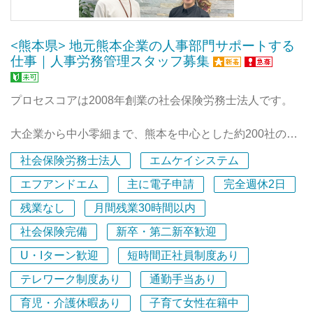
を実現したいと思っていますので面接の場でご希望をお聞
かせください！
<熊本県> 地元熊本企業の人事部門サポートする
■勤務時間だけでなく、お任せする業務の範囲もご相談に
仕事｜人事労務管理スタッフ募集
応じます。
「難易度の高い業務もどんどん任せて欲しい」「パートで
も担当のお客様を持ちたい」「まずはサポートから始めた
プロセスコアは2008年創業の社会保険労務士法人です。
い」など。
■フレックスタイム制、テレワークなど柔軟な働き方が可
大企業から中小零細まで、熊本を中心とした約200社のク
能。（入社2年目より）
ラアント企業様をサポートしております。（2025.7月現
社会保険労務士法人
エムケイシステム
■年に1回の社員旅行を皆で楽しむなど、明るく活気のあ
在）
る事務所です！
エフアンドエム
主に電子申請
完全週休2日
【人事労務管理スタッフ】は、社会保険労務士事務所のク
残業なし
月間残業30時間以内
ラインアント企業の人事労務管理のサポートをするお仕事
社会保険完備
新卒・第二新卒歓迎
です。
U・Iターン歓迎
短時間正社員制度あり
株式会社プロセスコアを併設しており、人材教育事業や企
テレワーク制度あり
通勤手当あり
業型確定拠出年金制度の導入支援事業など人事労務管理の
専門性をさらに極めることが可能です。
育児・介護休暇あり
子育て女性在籍中