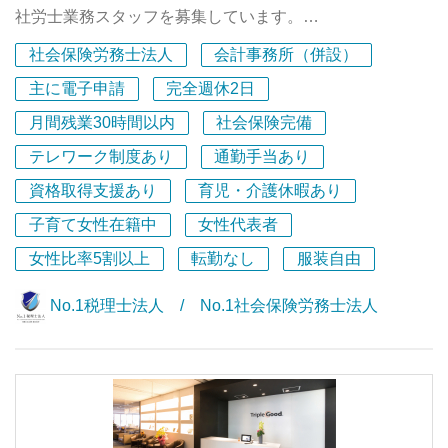
社労士業務スタッフを募集しています。
■入退社手続や給与計算業務の経験ある方
社会保険労務士法人
会計事務所（併設）
■税理士事務所や社労士事務所で働いた経験がある方
■社労士資格受験生も大歓迎です！
主に電子申請
完全週休2日
月間残業30時間以内
社会保険完備
以下に当てはまる方を積極募集しています。
テレワーク制度あり
通勤手当あり
●資格を活かした実務を行いたい
●経営面などに興味がある
資格取得支援あり
育児・介護休暇あり
●社労士事務所・法人で実務を経験したい
子育て女性在籍中
女性代表者
●今後、独立したい
●お客様とお話しするのが好きな方
女性比率5割以上
転勤なし
服装自由
これらをお考えの方で、自身の更なるレベルアップやライ
No.1税理士法人 / No.1社会保険労務士法人
フプランをお持ちの方！！
当法人ではその資格や想いを実現するサポートを致しま
す。
まずは、ご応募頂きまして、一緒に今後のプランを設計し
ていきませんか？