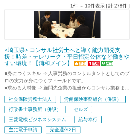
1件 ～ 10件表示 [ 計 278件 ]
<埼玉県> コンサル社労士へと導く能力開発支
援！時差・テレワーク・平日指定公休など働きや
すい環境！【浦和メイン】
■身につくスキル ⇒ 人事労務のコンサルタントとしてのプ
ロの実力が身につくフィールドです。
■求める人材像 ⇒ 顧問先企業の担当からコンサル業務まで
をこなせるコンサル型の社労士を目指していきたい人で
社会保険労務士法人
労働保険事務組合（併設）
す。
■充実したキャリア開発支援（研修体制）⇒ スタッフのス
行政書士事務所（併設）
セルズ
キルアップに力を入れており、多数の研修動画視聴、人事
三菱電機ビジネスシステム
給与奉行
労務専門誌のWEB購読（費用は事務所負担）が可能で、
主に電子申請
完全週休2日
定期的な所内研修では先輩社労士の労務相談解決事例の共