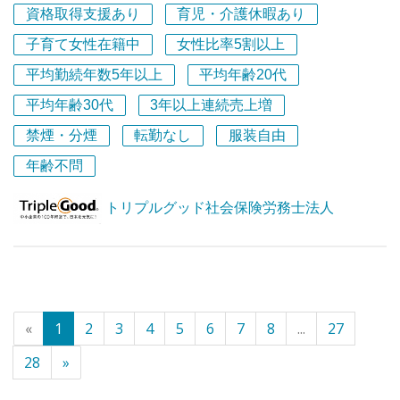
トップ」サービスを提供する、関西屈指の総合事務所で
資格取得支援あり
育児・介護休暇あり
す。
子育て女性在籍中
女性比率5割以上
多種多様の業種の様々な案件と関わることができるため、
社労士として幅広い実績を積むことができます。
平均勤続年数5年以上
平均年齢20代
平均年齢30代
3年以上連続売上増
また、人事制度の作成や働き方についての提案など、人事
や労務関係に関わるコンサルティング業務に挑戦していく
禁煙・分煙
転勤なし
服装自由
ことも可能です。
年齢不問
顧客目線に立った仕事をしたい方に、ぜひ、ご応募いただ
きたいと思います。
トリプルグッド社会保険労務士法人
働きがいのある会社ランキングベストカンパニー
世界的調査機関である、Great Place to Work® Institute
Japan（GPTWジャパン）が主催する、2026年版 日本に
おける「働きがいのある会社」ランキングにおいて、「ベ
スト100」に選出され、小規模部門にて第19位を獲得して
«
1
2
3
4
5
6
7
8
...
27
います。
28
»
これまで13年以上連続で「働きがいのある会社」としての
認定を受けており、全参加企業の中から特に働きがいの水