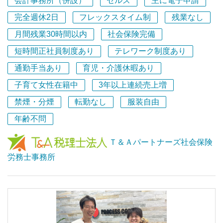
会計事務所（併設）
セルズ
主に電子申請
お客様からのご依頼が増加しており、一緒にご対応いただ
ける方を募集します！
完全週休2日
フレックスタイム制
残業なし
月間残業30時間以内
社会保険完備
また、自社のバックオフィス業務や税理士業務補助なども
短時間正社員制度あり
テレワーク制度あり
お願いできればと思っていますので、経理総務などのご経
験があれば活かせます。
通勤手当あり
育児・介護休暇あり
子育て女性在籍中
3年以上連続売上増
＜アピールポイント＞
■社労士事務所単体では現在代表を含め2名体制ですが、
禁煙・分煙
転勤なし
服装自由
併設の税理士法人は町田と立川に事業所があり、併せて50
年齢不問
名ほどのスタッフが在籍しています。大人数でワイワイと
楽しく仕事ができます！
Ｔ＆Ａパートナーズ社会保険
■税理士法人顧問先やご紹介が100％であるため、新規開
労務士事務所
拓営業などは一切ありません。
■昼食には宅配のお弁当を注文でき、事務所からの補助も
あります。
■子育て世代が多いので、育児と仕事の両立に理解があり
ます。
■フルタイムでもパートでも、なるべく希望される働き方