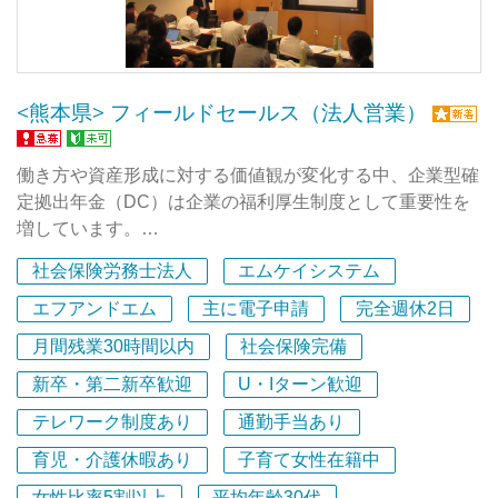
■埼玉浦和に本社、立川に東京オフィスがあります。仕事
■1時間単位の有給休暇：「ちょっとした私用」や「通
に慣れてきたら、その日の業務内容や気分に応じて、今日
院」など、中途半端な時間の調整に便利です。ライフスタ
は埼玉、明日は東京、時差出勤やテレワークなど柔軟な働
イルに合わせて効率的に休暇を取得できます。
き方ができます。
<熊本県> フィールドセールス（法人営業）
■時差出勤制度： 出退勤時間の調整が可能です。混雑回避
や、家庭の事情に合わせた柔軟な働き方をサポートしま
働き方や資産形成に対する価値観が変化する中、企業型確
す。
定拠出年金（DC）は企業の福利厚生制度として重要性を
増しています。
■特別休暇： 急な体調不良や病欠が発生した際、一定の条
一方、専門的知識をもっている人材は少なく、中小企業が
件のもとで有給休暇を補填できる制度です。不測の事態に
社会保険労務士法人
エムケイシステム
自分たちだけで導入や運用をしていくことはまだまだ難易
も安心して対応できる環境を整えています。
度が高い現状があります。
エフアンドエム
主に電子申請
完全週休2日
＜専門性を高める万全のサポート＞
月間残業30時間以内
社会保険完備
当社では導入支援から制度運営、投資教育まで一貫したサ
■費用は事務所負担： 社労士会の会費（勤務社労士登録）
新卒・第二新卒歓迎
U・Iターン歓迎
ポートを提供しており、お客様からのニーズ拡大に伴い、
や研修費用は全額事務所が負担。学びたい意欲を金銭面で
さらなる事業成長を見据えて増員募集を行います。
もバックアップします。
テレワーク制度あり
通勤手当あり
育児・介護休暇あり
子育て女性在籍中
企業の経営者・従業員の双方が、早く教えてもらいたかっ
■幅広い経験値： 地元大田区を中心に約450社。小規模か
たではなく将来やっててよかったと思ってもらえる社会環