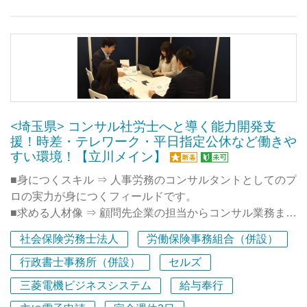
せない仕組みがあります。
■メイン・サブの2名による教育担当制
専任の教育担当がメイン・サブの2名体制でつきます。実
務の流れをマンツーマンに近い形で丁寧にお教えするた
め、自分の習熟度に合わせて着実に成長できます。
■事務処理スタッフとの連携による「ダブルチェック」
<埼玉県> コンサル社労士へと導く能力開発支
事務処理を専門に行うスタッフが在籍しており、作成した
援！時差・テレワーク・平日指定公休など働きや
書類は必ず教育担当や事務スタッフが確認する体制です。
すい環境！【立川メイン】
常に複数名でチェックを経てから進めるため、未経験の方
■身につくスキル ⇒ 人事労務のコンサルタントとしてのプ
も安心して実務に取り組めます。
ロの実力が身につくフィールドです。
■求める人材像 ⇒ 顧問先企業の担当からコンサル業務まで
■ミスを「学び」に変えるフィードバック
をこなせるコンサル型の社労士を目指していきたい人で
もしミスや不明点があっても、一人で責任を負わせること
社会保険労務士法人
労働保険事務組合（併設）
す。
はありません。「なぜそうなったか」を教育担当と一緒に
■充実したキャリア開発支援（研修体制）⇒ スタッフのス
行政書士事務所（併設）
セルズ
振り返り、次に活かせるよう丁寧にフィードバックしま
キルアップに力を入れており、多数の研修動画視聴、人事
す。知識を定着させ、着実にプロへと近づける環境です。
三菱電機ビジネスシステム
給与奉行
労務専門誌のWEB購読（費用は事務所負担）が可能で、