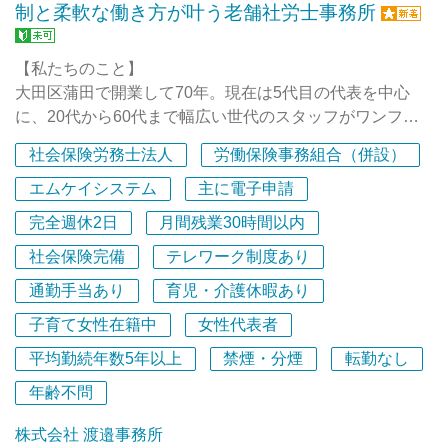
制と柔軟な働き方が叶う老舗社労士事務所
【私たちのこと】
大田区蒲田で開業して70年。現在は5代目の代表を中心
に、20代から60代まで幅広い世代のスタッフがワンフロ
アで働いています。歴史ある事務所ながら、時代に合わせ
社会保険労務士法人
労働保険事務組合（併設）
た柔軟な制度を取り入れ、個々の専門性と働きやすさの両
立を大切にしています。
エムケイシステム
主に電子申請
完全週休2日
月間残業30時間以内
＜受験生・有資格者の方を「一から」育てます＞
社会保険完備
テレワーク制度あり
社会保険労務士の試験にチャレンジしている方や、すでに
資格をお持ちの方であれば、実務経験がなくても全く問題
通勤手当あり
育児・介護休暇あり
ありません！ 専門知識を実務にどう活かすか、独自の教
子育て女性在籍中
女性代表者
育体制でバックアップします。
平均勤続年数5年以上
禁煙・分煙
転勤なし
＜未経験でも安心の「相談ルート」と「成長を支えるフィ
年齢不問
ードバック」＞
「自分の判断が合っているか不安……」そんな悩みを持た
株式会社 渡邉事務所