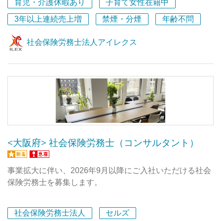
いわゆる社労士事務所ではいわゆる王道の業務。事務所の
育児・介護休暇あり
子育て女性在籍中
拡大とともに件数も増えてきましたので、先輩社員ととも
3年以上連続売上増
禁煙・分煙
年齢不問
に、取り組んでいただきたいと思います。
※将来的にコンサルティング業務まで関われる中核メンバ
社会保険労務士法人アイレクス
ーも目指せます。
【一緒に働くメンバー】
メンバーは代表含め計14名。年齢層は20～60代です。先
輩たちの前職は公務員、銀行員、携帯ショップ店員、家庭
教師など様々。人事労務に関するお仕事が初めてだったメ
ンバーも活躍中です。疑問に思ったことはすぐに聞ける環
境です。
<大阪府> 社会保険労務士（コンサルタント）
コツコツと作業を正確にできる方はこのお仕事に向いてい
ます。また、専門性のある仕事なので、報告連絡相談など
のコミュニケーションが不得手な方は、大きなミスにつな
事業拡大に伴い、2026年9月以降にご入社いただける社会
がりやすいので、向かない仕事です。
保険労務士を募集します。
■約25社の担当顧客を持ち、経営者のパートナーとして活
社会保険労務士法人
セルズ
躍できます。