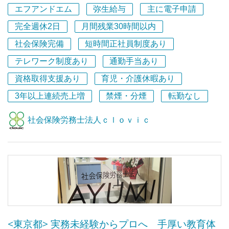
■就業規則や人事制度など、専門性の高いコンサルティン
エフアンドエム
弥生給与
主に電子申請
グに携わることができます。
完全週休2日
月間残業30時間以内
■リーダー候補として、組織づくりや後輩育成にも関わる
社会保険完備
短時間正社員制度あり
ことができます。
テレワーク制度あり
通勤手当あり
担当顧客を持ち、企業の人事・労務に関する課題解決を支
資格取得支援あり
育児・介護休暇あり
援するコンサルタントとしてご活躍いただきます。
試用期間終了後は約25社の担当顧客をお任せします。日々
3年以上連続売上増
禁煙・分煙
転勤なし
の労務相談への対応に加え、就業規則の作成・改定、人事
制度の構築など、企業の成長を支えるコンサルティング業
社会保険労務士法人ｃｌｏｖｉｃ
務を担当していただきます。
将来的にはチームを牽引するリーダーとしての活躍も期待
しています。
職員は30代が多く在籍していますが、社労士は、30代・
40代・50代・60代がバランスよく在籍しています。
<東京都> 実務未経験からプロへ 手厚い教育体