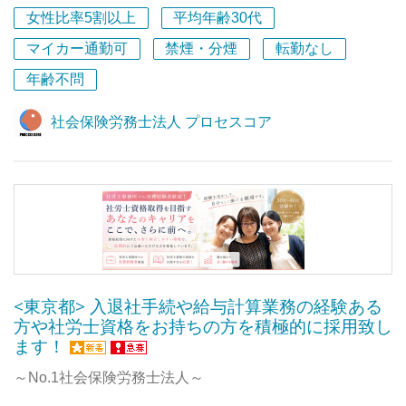
女性比率5割以上
平均年齢30代
また、多様な働き方に対応するため、テレワークや曜日振
マイカー通勤可
禁煙・分煙
転勤なし
替制度など働きやすさも追求、ロールモデルとなるよう、
理想的な労働環境を実践することを心がけています。
年齢不問
地元熊本を中心に企業の成長を支援するお仕事を一緒に担
社会保険労務士法人 プロセスコア
っていただく同志を探しています！
ご応募、心よりお待ちしております！
<東京都> 入退社手続や給与計算業務の経験ある
方や社労士資格をお持ちの方を積極的に採用致し
ます！
～No.1社会保険労務士法人～