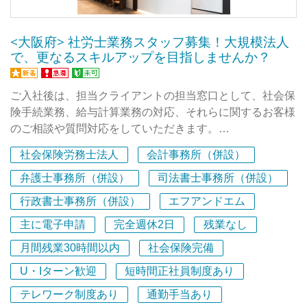
お待ちしております！
<大阪府> 社労士業務スタッフ募集！大規模法人
で、更なるスキルアップを目指しませんか？
ご入社後は、担当クライアントの担当窓口として、社会保
険手続業務、給与計算業務の対応、それらに関するお客様
のご相談や質問対応をしていただきます。
社会保険労務士法人
会計事務所（併設）
3～4名程度のチームで業務に取り組んでいますので、先輩
社員からアドバイスをうけることができるので安心してく
弁護士事務所（併設）
司法書士事務所（併設）
ださいね。
行政書士事務所（併設）
エフアンドエム
未経験の方は、まずは、給与計算や社会保険手続業務など
主に電子申請
完全週休2日
残業なし
の基本業務から取り組んでいただきます。
月間残業30時間以内
社会保険完備
トリプルグッドグループは、2000社以上の顧客がおり、
U・Iターン歓迎
短時間正社員制度あり
税理士法人・社会保険労務士法人・行政書士法人・司法書
士事務所・法律事務所などが連携して業務を行う「ワンス
テレワーク制度あり
通勤手当あり