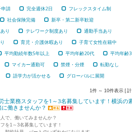
子申請
完全週休2日
フレックスタイム制
社会保険完備
新卒・第二新卒歓迎
度あり
テレワーク制度あり
通勤手当あり
り
育児・介護休暇あり
子育て女性在籍中
平均勤続年数5年以上
平均年齢20代
平均年齢3
マイカー通勤可
禁煙・分煙
転勤なし
語学力が活かせる
グローバルに展開
1件 ～ 10件表示 [ 計 
社労士業務スタッフを1～3名募集しています！横浜の
緒に働きませんか？
法人で、働いてみませんか？
フを1～3名募集しています！
員、契約社員、パートのいずれかになります。