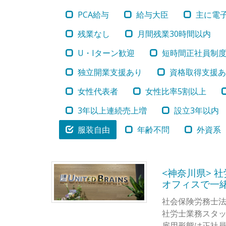
PCA給与
給与大臣
主に電
残業なし
月間残業30時間以内
U・Iターン歓迎
短時間正社員制
独立開業支援あり
資格取得支援あ
女性代表者
女性比率5割以上
3年以上連続売上増
設立3年以内
服装自由
年齢不問
外資系
<神奈川県> 
オフィスで一
社会保険労務士
社労士業務スタッ
雇用形態は正社