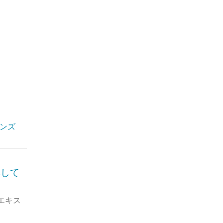
でお客様
た。社会
スタント
ンズ
集して
エキス
かをお持