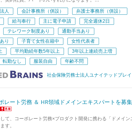
法人
会計事務所（併設）
弁護士事務所（併設）
士としてキャリアアップを目指したい
を取りたい
給与奉行
主に電子申請
完全週休2日
たが、実務の経験はまだほとんどない
テレワーク制度あり
通勤手当あり
らパートで働きたい
あり
子育て女性在籍中
女性代表者
数の社会保険労務士が組織として一緒に働いており、おかげ様
上
平均勤続年数5年以上
3年以上連続売上増
ております。それに伴い、新しい仲間を募集することにしまし
転勤なし
服装自由
年齢不問
格を持っている方はもちろん、これから取得を目指す方、アシ
してくれる方も大歓迎です。
社会保険労務士法人ユナイテッドブレイ
・・・・
ードなど、一般的なパソコン操作のできる方
士の資格については、現時点でお持ちでなくても構いません
ーポレート労務 ＆ HR領域ドメインエキスパートを募
苦にならない方
門知識をどんどん習得していきたい方
して、コーポレート労務×プロダクト開発に携わる「ドメイン
に、何か「これができます！」というのをお持ちの方
します。
とは、私達が丁寧にお教えします。逆に私達が持っていない何