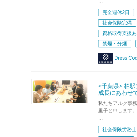
ちの方は大歓迎
私たちDress
完全週休2日
高のオペレーショ
2025年5月に
／従業員50名／資
社会保険完備
ご応募お待ちし
資格取得支援あ
私たちが開発・
禁煙・分煙
労務（HR Forc
し、企業のコーポ
Dress C
マネジメントプラ
入されています
入退社ひとつをと
<千葉県> 柏
分断されがちです
成長にあわせ
を最高のオペレ
私たちアルク事
里子と申します
このコーポレート
です。社会保険手
柏市で社会保険労
書類を読み取り
社会保険労務士
フを増員し、忙
はプロダクトの