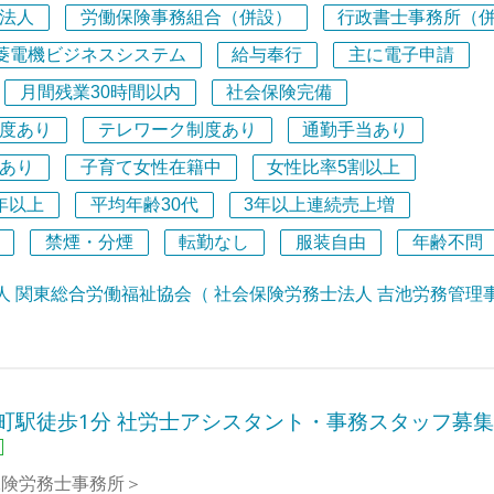
きたい人です。
吸収できる環境です。
法人
労働保険事務組合（併設）
行政書士事務所（
ア開発支援（研修体制）⇒ スタッフのスキルアップに力を入
画視聴、人事労務専門誌のWEB購読（費用は事務所負担）が
菱電機ビジネスシステム
給与奉行
主に電子申請
はの魅力・働く環境
内研修では先輩社労士の労務相談解決事例の共有等を積極的に
無理なく成長】バディ制度＆メリハリのある「質問タイム」で
月間残業30時間以内
社会保険完備
度あり
テレワーク制度あり
通勤手当あり
労務分野の総合的なコンサルティング組織である「一般財団法
のスタートでもご安心ください。入社してしばらくはバディ制
会」を運営母体とし、そこに所属する社会保険労務士を構成メ
タイム以外の時間でも困った時はいつでも質問・相談できる手
あり
子育て女性在籍中
女性比率5割以上
社会保険労務士法人 吉池労務管理事務所」を併設しています
。また、業務に少しずつ慣れてきた後は、集中して取り組む時
年以上
平均年齢30代
3年以上連続売上増
フが業務に従事しており、社会保険労務士が7名、行政書士が3
問タイム」を活用し、疑問点をまとめて解決できます。
禁煙・分煙
転勤なし
服装自由
年齢不問
業数は約400社（うち顧問先企業は260社）、年商は概ね1億70
やすい環境】勤続6カ月後からはフレックスタイム制も利用可
15年間黒字経営を続けており、財務状態は極めて安定していま
人 関東総合労働福祉協会（ 社会保険労務士法人 吉池労務管理
かりと業務の流れを掴んでいただくため固定の勤務時間でスタ
る事業分野は、①就業規則等の規程整備や人事労務の法律相談（
月経過後からはフレックスタイム制の利用が可能になります。
決支援）などのリーガルサービス、➁人事評価制度や賃金制度の
フスタイルに合わせた柔軟な働き方を実現できます。
ンサルティングサービス、③コンプライアンスやハラスメント
職向けの研修サービス、の3分野でお客様から高い評価をいた
業務効率化推進中】AIやツールを活用し、本質的な業務へ
場町駅徒歩1分 社労士アシスタント・事務スタッフ募
務においてRPAの活用・自動化を進めており、業務の効率化
社、立川に東京オフィスがあります。仕事に慣れてきたら、その
。ITツールやRPAをうまく活用しながら、人間だからこそ提
応じて、今日は埼玉、明日は東京、時差出勤やテレワークなど
度な専門知識」の習得・発揮に集中できる環境を目指していま
保険労務士事務所＞