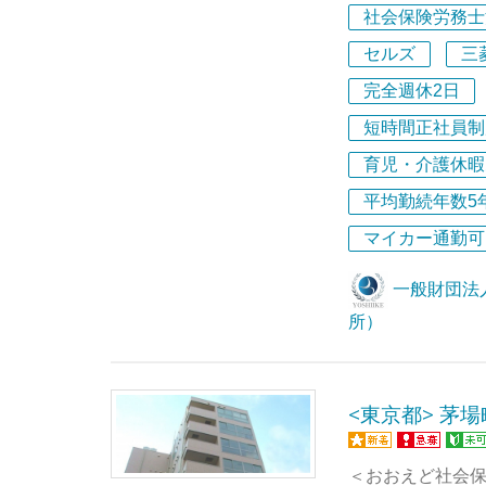
士を目指してい
ウハウを間近で
社会保険労務士
■充実したキャリ
り、多数の研修動
セルズ
三
当事務所ならで
で、定期的な所
・【未経験から
完全週休2日
ます！
フォロー
短時間正社員制
■当法人は、人事
実務未経験から
総合労働福祉協
しており、質問
育児・介護休暇
して同法人内に「
を整えています
平均勤続年数5
■20名のスタッ
に1日1回の「質
ています。
マイカー通勤可
■クライアント企
・【長期的に働き
～2億円で、過去
一般財団法
入社当初はしっ
■最も得意とす
すが、入社６カ
所）
防支援・紛争解
れた後は、ライ
運用に関するコ
価等に関する管理
・【RPA導入で
<東京都> 茅
います。
定型的な一部の業
■埼玉浦和に本
上を図っています
務内容や気分に
「AIを超える高
＜おおえど社会