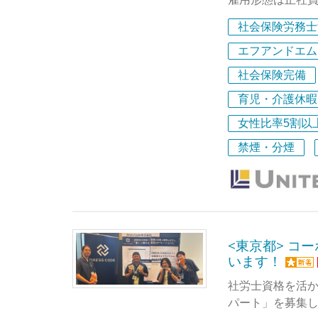
社会保険労務士
★社会保険労務
★これから資格
エフアンドエム
★資格は取得し
社会保険完備
★子育てしなが
育児・介護休暇
当事務所は、複
女性比率5割以
はどんどん増え
禁煙・分煙
保険労務士の資
としてサポート
求める人物像は
・エクセルやワ
・社会保険労務
<東京都> コ
・細かな作業が
います！
・労務関係の専
社労士資格を活か
・労務関係以外
パート」を募集
※専門分野のこ