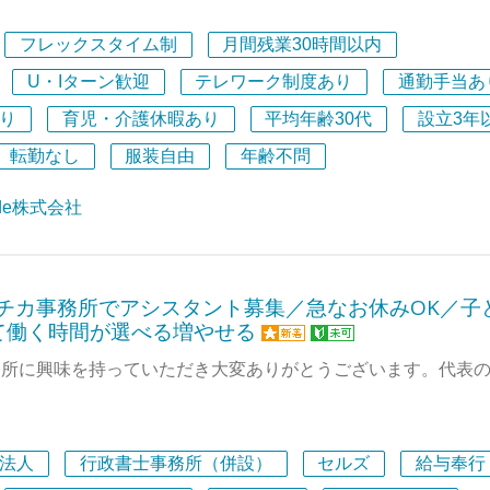
です。
 Code株式会社は、「業務の分断と摩擦をゼロに。「働く」を変え
フレックスタイム制
月間残業30時間以内
ンを。」をミッションに掲げるスタートアップです（2024年
新オフィスに移転しました！職場見学も可能です。
本金11.4億円）。
U・Iターン歓迎
テレワーク制度あり
通勤手当あ
ております！
り
育児・介護休暇あり
平均年齢30代
設立3年
提供するのは、単なる労務管理システムではありません。まず
転勤なし
服装自由
年齢不問
e）、情報システム（IT Force）、総務（GA Force）の3シリー
レート業務全体を1つのプラットフォームで統合するワークフ
ode株式会社
ットフォーム「DRESS CODE」です。すでに国内外200社以
。
っても、労務手続き・PC手配・備品管理と、業務は部門をま
駅チカ事務所でアシスタント募集／急なお休みOK／子
。DRESS CODEはこの分断と摩擦をなくし、コーポレート
て働く時間が選べる増やせる
ーションに変えていきます。
務所に興味を持っていただき大変ありがとうございます。代表
。
統合プラットフォームの中核を担うのが、労務領域を扱うHR Fo
続き、勤怠、入退社、法改正対応——AIが雇用契約書や社会
務士事務所を開業して23年。お蔭さまで年々顧問客が増え続
、手入力ゼロで労務手続きが進む世界を目指しており、労務の
法人
行政書士事務所（併設）
セルズ
給与奉行
しくも楽しく事務所運営をしています。中小企業の応援団のよ
競争力そのものです。