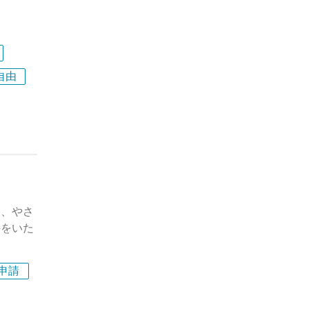
め、玄米
きる取り
自由
社員を積
績を積む
組む文化
ます。
自身の目
。
と、やさ
ていけ
持をいた
申請
士の業務
のニーズ