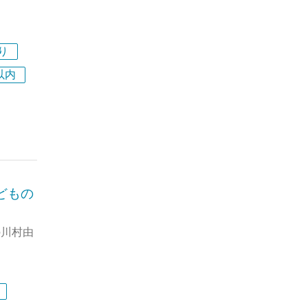
る、最
9月設立
り
以内
は人事・
ズを展開
ォース
上に導
たいで
どもの
業務全体
の川村由
rce
保険関連
けスタッ
専門知見
うな、そ