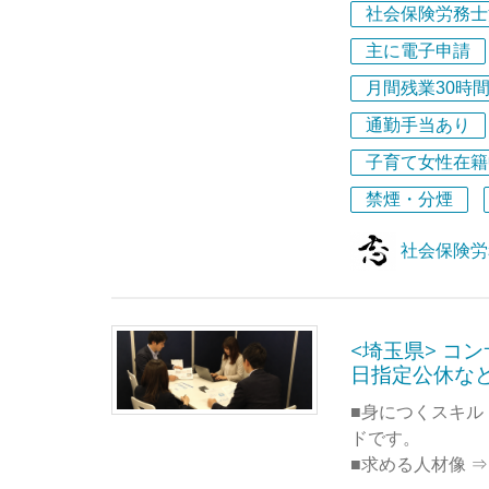
社会保険労務士
我々の「志」を
主に電子申請
◎なぜ上場支援（
月間残業30時
近年の上場審査に
通勤手当あり
り、未払い賃金
る時代となって
子育て女性在籍
この重要な審査
禁煙・分煙
労務士としての
ます。
社会保険労
弊所は、労務分
お客様のご支援
代表実績＆メッ
<埼玉県> 
【書籍共著・セ
日指定公休な
当事務所の代表は
■身につくスキル
実務検定協会様
ドです。
す。その影響もあ
■求める人材像 
当事務所では代