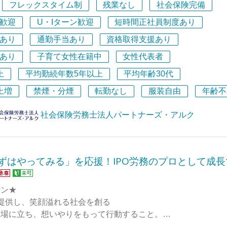
リ☆彡と輝る事務所を目指しています。一歩ずつ前進している
フレックスタイム制
残業なし
社会保険完備
一緒に成長しませんか。
、事業と組織の拡大に伴い、コーポレート労務体制の強化を担
歓迎
U・Iターン歓迎
短時間正社員制度あり
労士としての専門性を「DRESS CODE」のドメインエキス
あり
通勤手当あり
資格取得支援あり
よみは…？よいお客様に恵まれているのはもちろんのこと、な
ける方をお迎えしたいと考えています。
ッフさんだと思っています。皆明るくて超前向き。仕事も家族
あり
子育て女性在籍中
女性代表者
張っているようで（笑）しっかりとちゃっかりと両立している
で感じた課題が、そのままプロダクト改善のインプットになる
上
平均勤続年数5年以上
平均年齢30代
とどまらず、導入企業数百社の労務業務改善にスケールする。
て、コーポレート全体を変えるプロダクトづくりに創業期から
上増
禁煙・分煙
転勤なし
服装自由
年齢不
んの働き方をできる限りバックアップしたいと強く思っていま
らではの、他にはないポジションです。
をして頂くために…！とあれこれ考えることが私のモチベーシ
社会保険労務士法人パートナーズ・アルク
未経験者大歓迎！です。その理由は、長く勤続し少しずつ経験
まずはやってみる」を応援！IPO労務のプロとして成
くことを目標にしているため。あわせて赤ちゃん育児中の方な
思われる方を支援したい気持ちでお待ちしております。
ョン★
提供し、笑顔溢れる社会を創る
立場に立ち、想いやりをもって行動すること。
働法の専門家として、AIを超える知識を持ち合わせた集団