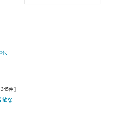
0代
345件 ]
素敵な