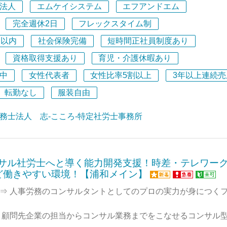
法人
エムケイシステム
エフアンドエム
届け、その先の関係者と共に幸せになるために組織運営してい
完全週休2日
フレックスタイム制
IPO支援）に特化しているか
間以内
社会保険完備
短時間正社員制度あり
おいては、労務デューデリジェンス（労務DD）が必須となっ
資格取得支援あり
育児・介護休暇あり
の有無はもちろん、労働時間の管理体制や運用の構築も非常に
います。
中
女性代表者
女性比率5割以上
3年以上連続売
期間において、企業がコンプライアンスを遵守するためには、
転勤なし
服装自由
正確な知識、実践的なノウハウ、そして万全のサポート体制が
務士法人 志-こころ-特定社労士事務所
野における豊富な実務経験を強みとし、上場支援を使命と掲げ
に取り組んでおります。
セージ
コンサル社労士へと導く能力開発支援！時差・テレワー
ミナー登壇実績多数】代表との距離が近く、直接ノウハウを学
ど働きやすい環境！【浦和メイン】
、『IPOの労務監査標準手順書（日本法令）』の共著者であり、
 ⇒ 人事労務のコンサルタントとしてのプロの実力が身につく
でのセミナー登壇など、この分野の第一人者として実績を重ね
り、現在全国からIPO支援のご依頼が日々増え続けています。
⇒ 顧問先企業の担当からコンサル業務までをこなせるコンサル
表との距離が非常に近く、第一線で活躍する代表の考え方や実