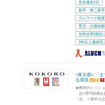
して地域でキラ
完全週休2日
貴方も私たちと
今回の募集では
新卒・第二新卒
だくと同時に、社
テレワーク制度
私の事務所のつ
して発揮いただ
ても元気なスタ
育児・介護休暇
楽しみも！と欲
自社の労務実務
女性比率5割以
らしい！
知見が自社1社に
労務の枠を超え
3年以上連続売
私はそんな皆さ
——事業会社な
に楽しくお仕事
あります。
今回の求人は、
<東京都> 「
習熟していただ
る環境
活動に不利だと
★弊所のミッシ
志×専門知識を
「志」＝相手の
「専門知識」＝労