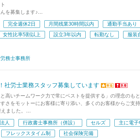
。
ント
銀の認定」取得済み！】働くスタッフの健康を大切にする職場
んを募集します♪
経営「銀の認定」を取得済みです。食生活の見直し研修をはじ
完全週休2日
月間残業30時間以内
通勤手当あり
からの軽い体操時間など、労働時間の中で自然と健康を意識で
1分！
います。
良い立地にあります。
女性比率5割以上
設立3年以内
転勤なし
服装
の声**
K！
まずはやってみる」という前向きな姿勢を大切にし、挑戦する
可能な方♪
険労務士事務所
ています。意欲と行動次第で、未経験からでも多様な経験や実
不問です☆
境です。困難に直面した際にも、チーム全体で課題解決に取り
、社員一人ひとりが安心して業務に取り組める体制が整ってい
です♪
募！社労士業務スタッフ募集しています
員の可能性を信じ、主体的なキャリア形成を支援しています。
で、1日6時間～OK！
あれば、他では得難い貴重な経験を積むことができるでしょう
能です☆
識と高いチームワーク力で常にベストを提供する」の理念のも
OKORO」の一員として、ともに成長し、新たな価値を創出し
き方をご相談ください♪
やすさをモットーにお客様に寄り添い、多くのお客様からご支
お待ちしております！
迎えました。
仕事は難しそう・・と
法人
行政書士事務所（併設）
セルズ
主に電子
る方も、パソコンの基本的な
保険の手続きや就業規則の作成、労務相談などの社会保険労務
丈夫です♪
請などの行政書士業務、その他給与計算や会計業務などお客様
フレックスタイム制
社会保険完備