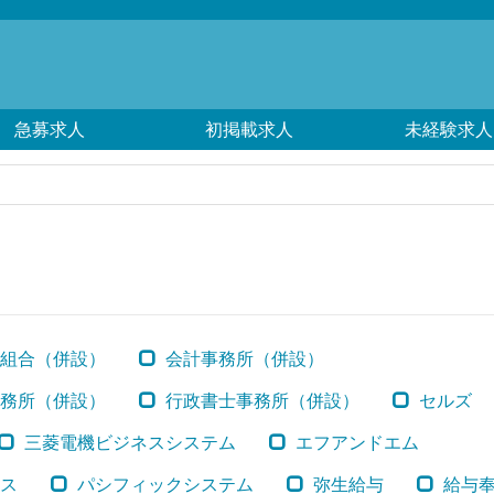
急募求人
初掲載求人
未経験求人
組合（併設）
会計事務所（併設）
務所（併設）
行政書士事務所（併設）
セルズ
三菱電機ビジネスシステム
エフアンドエム
ス
パシフィックシステム
弥生給与
給与