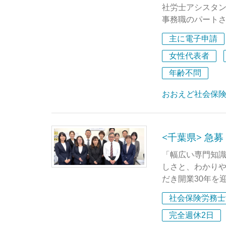
き方ができます
社労士アシスタ
・【健康経営「
事務職のパートさ
当事務所は健康
主に電子申請
茶の常備や15時
茅場町駅から徒歩
組みを実践して
とても利便性の
女性代表者
年齢不問
**先輩従業員から
◎未経験の方もO
当事務所は、「
◎パソコン操作が
おおえど社会保
極的に後押しし
◎学歴・年齢は
ことが可能な環
が根付いており
◇短時間～応相談
<千葉県> 急
また、代表は社
・9時～18時の間
指す姿が明確で
・週3日～勤務可
「幅広い専門知
私たち「チームK
まずはご希望の働
しさと、わかり
る方のご応募を
だき開業30年を
社労士事務所の
社会保険労務士
不安を感じてい
社会保険、労働
スキルがあれば大
と各種許認可申
完全週休2日