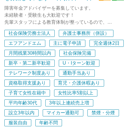
障害年金アドバイザーを募集しています。
未経験者・受験生も大歓迎です！
先輩スタッフによる教育体制が整っているので、
実務経験・資格がなくてもご安心ください。
社会保険労務士法人
弁護士事務所（併設）
また、ワークライフバランスに積極的に取り組んでおり、
育児をするスタッフの応援体制も整っておりますので、
エフアンドエム
主に電子申請
完全週休2日
趣味と仕事、育児と仕事など・・・
月間残業30時間以内
社会保険完備
ブライベートと仕事の両立を実現しております！
新卒・第二新卒歓迎
U・Iターン歓迎
ご興味がございましたら、ぜひご応募ください。
お待ちしております！
テレワーク制度あり
通勤手当あり
資格取得支援あり
育児・介護休暇あり
子育て女性在籍中
女性比率5割以上
平均年齢30代
3年以上連続売上増
設立3年以内
マイカー通勤可
禁煙・分煙
服装自由
年齢不問