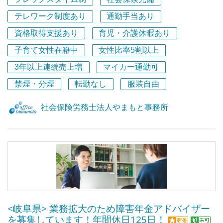
書士業務、その他給与計算や会計業務などお客様のニーズ
大切にし、挑戦する社員を積極的に後押ししています。意
テレワーク制度あり
通勤手当あり
に応え総合的にお客様をサポートしています。
欲と行動次第で、未経験からでも多様な経験や実績を積む
資格取得支援あり
育児・介護休暇あり
ことが可能な環境です。困難に直面した際にも、チーム全
今回は、正職員２名を募集しております。
体で課題解決に取り組む文化が根付いており、社員一人ひ
子育て女性在籍中
女性比率5割以上
社会保険労務士有資格者、社会保険労務士試験勉強中の
とりが安心して業務に取り組める体制が整っています。
方、社会保険労務士事務所勤務経験のある方歓迎いたしま
3年以上連続売上増
マイカー通勤可
また、代表は社員の可能性を信じ、主体的なキャリア形成
す。
を支援しています。自身の目指す姿が明確であれば、他で
禁煙・分煙
転勤なし
服装自由
は得難い貴重な経験を積むことができるでしょう。
最初は手続き業務から、その後習熟具合によりステップア
私たち「チームKOKORO」の一員として、ともに成長
社会保険労務士法人やまもと事務所
ップすることができます。
し、新たな価値を創出していける方のご応募をお待ちして
即戦力となる方、長期的に中核となる方を募集していま
おります！
す。
幣事務所は、お客様と対面での対応を大事にしております
ので、顧問先への訪問もあります。
現在、幅広い年代の職員が柔軟な働き方をしており、子育
て中でも働きやすい職場です。その他年1回のバーベキュ
<岐阜県> 業務拡大のため障害年金アドバイザー
ーや誕生日プレゼントなどの福利厚生制度があります。
を募集しています！年間休日125日！