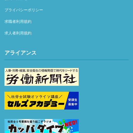
【正社員登用後の制度】
企業型確定拠出年金導入済み、勤務社労士登録費用 → 会
プライバシーポリシー
社負担、外部研修 → 申請・許可制で会社負担、週1テレワ
求職者利用規約
ーク（頻度は要相談）
求人者利用規約
アライアンス