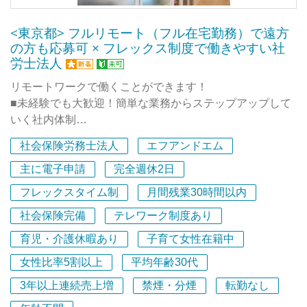
<東京都> フルリモート（フル在宅勤務）で遠方
の方も応募可 × フレックス制度で働きやすい社
労士法人
リモートワークで働くことができます！
■未経験でも大歓迎！簡単な業務からステップアップして
いく社内体制
■フレックス制度を導入！働く時間を自分で決めてワーク
社会保険労務士法人
エフアンドエム
ライフバランスを重視！
■人事労務に必要なクラウドツールをゼロから学べる！IT
主に電子申請
完全週休2日
ツールを社内外で徹底活用！
フレックスタイム制
月間残業30時間以内
社会保険完備
テレワーク制度あり
社会保険労務士法人ONE HEARTは2021年設立、メンバ
ーは代表を含めて10名の走り出しの事務所です。業績好調
育児・介護休暇あり
子育て女性在籍中
により一緒に働くメンバーを募集しています！
女性比率5割以上
平均年齢30代
【日本一生産性の高い社労士法人を目指しています】
3年以上連続売上増
禁煙・分煙
転勤なし