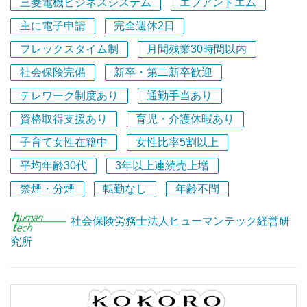
ステップアップし、徐々に顧客担当として独り立ちしてい
三菱電機ビジネスシステム
エフアンドエム
＜休日＞
ただきます。
主に電子申請
完全週休2日
完全週休2日制、年末年始を含め年間休日120日ありま
未経験でも多くの先輩達が2～3年で一人前に成長していま
す！
フレックスタイム制
月間残業30時間以内
す。
年次有給休暇は消化率100%を推奨しています。
専門性を磨きながら、業務の幅を広げ、中小企業の労務相
社会保険完備
新卒・第二新卒歓迎
談を担当したり規程改定等のプロジェクトに参加しなが
テレワーク制度あり
通勤手当あり
＜社風 / 働く雰囲気＞
ら、コンサルティングの基礎から学ぶことができます。
代表を含めたメンバー10名で協力しながら業務を行なって
資格取得支援あり
育児・介護休暇あり
います。
◆新しい働き方への対応や企業再編など、今、社会から求
子育て女性在籍中
女性比率5割以上
リモートワークだからこそ親しみやすいコミュニケーショ
められている最先端の課題に挑戦することで事務所とそこ
ンを重視しています！
平均年齢30代
3年以上連続売上増
で働く所員がともに成長できる環境です。
定期的に面談をおこなっているので、気軽に相談ができま
禁煙・分煙
転勤なし
年齢不問
す。
◆チーム体制で臨む業務プロジェクトのほか、新たなサー
ビスの研究・開発等のために編成された複数の所内プロジ
社会保険労務士法人ヒューマンテック経営研
【未経験・経験の浅い方でも大歓迎！社労士としてステッ
ェクトで互いに切磋琢磨するとともに尊重し合いながら、
究所
プアップできる環境】
よりレベルの高い仕事に挑戦しています！
はじめは未経験・経験が浅い方でも全く問題ありません！
◆研究員として自ら研鑽を積むことを大切にしつつ、定例
OJTを通じてステップアップしていける環境なので、社会
勉強会など教育の機会を設け、全体のレベルアップに積極