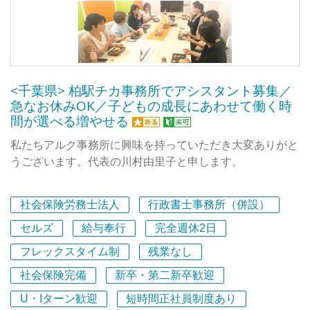
業務はいきなり丸投げしません。
社労士の仕事を一生モノのスキルとして
「ちゃんと身につけたい」方を全力でサポートします。
少しでも気になりましたら、
<千葉県> 柏駅チカ事務所でアシスタント募集／
ぜひお気軽にご応募ください。
急なお休みOK／子どもの成長にあわせて働く時
お待ちしております！
間が選べる増やせる
私たちアルク事務所に興味を持っていただき大変ありがと
うございます。代表の川村由里子と申します。
柏市で社会保険労務士事務所を開業して23年。お蔭さまで
社会保険労務士法人
行政書士事務所（併設）
年々顧問客が増え続けスタッフを増員し、忙しくも楽しく
事務所運営をしています。中小企業の応援団のような、そ
セルズ
給与奉行
完全週休2日
して地域でキラリ☆彡と輝る事務所を目指しています。一
フレックスタイム制
残業なし
歩ずつ前進している事務所で貴方も私たちと一緒に成長し
社会保険完備
新卒・第二新卒歓迎
ませんか。
U・Iターン歓迎
短時間正社員制度あり