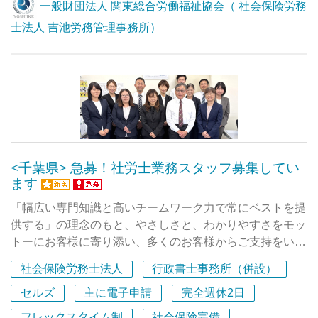
人事労務の法律相談（紛争予防支援・紛争解決支援）など
一般財団法人 関東総合労働福祉協会（ 社会保険労務
４.感謝と感動 ＝ １２０％の顧客満足、そして
できます。
のリーガルサービス、➁人事評価制度や賃金制度の構築・
感謝と感動を目指す
士法人 吉池労務管理事務所）
運用に関するコンサルティングサービス、③コンプライア
・【RPA導入で業務効率化推進中】AIやツールを活用し、
ンスやハラスメント、人事評価等に関する管理職向けの研
＜行動指針＞
本質的な業務へ
修サービス、の3分野でお客様から高い評価をいただいて
・自らがチャンスを創り出し、チャンスを糧に自らを成長
定型的な一部の業務においてRPAの活用・自動化を進めて
います。
させよう！
おり、業務の効率化と精度向上を図っています。ITツール
■埼玉浦和に本社、立川に東京オフィスがあります。仕事
・貪欲に広く深く研究し高い専門性を身につけよう！
やRPAをうまく活用しながら、人間だからこそ提供できる
に慣れてきたら、その日の業務内容や気分に応じて、今日
・常に「素直・謙虚・感謝」の気持ちをもって行動しよ
「AIを超える高度な専門知識」の習得・発揮に集中できる
は埼玉、明日は東京、時差出勤やテレワークなど柔軟な働
う！
環境を目指しています。
き方ができます。
<千葉県> 急募！社労士業務スタッフ募集してい
ます
・【健康経営「銀の認定」取得済み！】働くスタッフの健
康を大切にする職場
「幅広い専門知識と高いチームワーク力で常にベストを提
当事務所は健康経営「銀の認定」を取得済みです。食生活
供する」の理念のもと、やさしさと、わかりやすさをモッ
の見直し研修をはじめ、玄米茶の常備や15時からの軽い体
トーにお客様に寄り添い、多くのお客様からご支持をいた
操時間など、労働時間の中で自然と健康を意識できる取り
だき開業30年を迎えました。
組みを実践しています。
社会保険労務士法人
行政書士事務所（併設）
社会保険、労働保険の手続きや就業規則の作成、労務相談
セルズ
主に電子申請
完全週休2日
**先輩従業員からの声**
などの社会保険労務士の業務と各種許認可申請などの行政
当事務所は、「まずはやってみる」という前向きな姿勢を
フレックスタイム制
社会保険完備