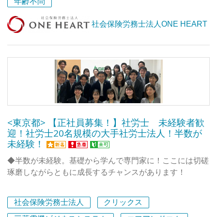
年齢不問
働き方改革の流れの中で「いかに効率良く働くか」が重視
されるようになりました。それは社会保険労務士でも同じ
社会保険労務士法人ONE HEART
ことです。非効率な環境で業務や作業に追われるのではな
く、無理をせず効率的に成果を上げてワークライフバラン
スを大切にした働き方を目指したいと考えています。
そのため当事務所では「日本一生産性の高い社労士事務
所」を目指し、社労士法人の成果とメンバーの働きやすさ
を両立した事務所を目指しています。
<東京都> 【正社員募集！】社労士 未経験者歓
＜フルリモートワーク（在宅勤務）＞
迎！社労士20名規模の大手社労士法人！半数が
当社はフルリモート（在宅勤務）です。
未経験！
＜フレックスタイム制度（中抜け可能）＞
◆半数が未経験。基礎から学んで専門家に！ここには切磋
コアタイムを除いたフレキシブルタイムであれば、ご自身
琢磨しながらともに成長するチャンスがあります！
の自由な時間配分で働くことができます。
プライベートの予定なども調整しやすい環境となっていま
◆未経験の方には、先輩がOJTで社会保険手続きや給与計
社会保険労務士法人
クリックス
す。
算の基礎から丁寧に教えます。気軽に先輩に相談しながら