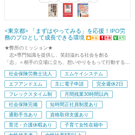
保険労務士としての経験を積んでいきたい方にもマッチし
的に取り組んでいます。
ています。
◆給与計算や社会保険手続き業務のほか、諸規程の制改定
社会保険労務士のアシスタント業務など、簡単な業務から
や人事労務相談、人事に係る諸制度の設計、企業再編、上
<東京都> 「まずはやってみる」を応援！IPO労
スタートし徐々に専門的な業務をおこなっていきます。業
場の際の人事労務面からのコンサルティングなど、業務領
務のプロとして成長できる環境
務マニュアルやメンバーが進め方のサポートをするので安
域は多岐にわたります。
心してお仕事ができます。
企業が直面する様々な課題に臨機応変に応えることができ
★弊所のミッション★
るよう一丸となって日々新たな課題に挑戦しています。
志×専門知識を提供し、笑顔溢れる社会を創る
＜社会保険労務士としての経験＞
人事労務分野のあらゆるサービスを提供する弊所だからこ
「志」＝相手の立場に立ち、想いやりをもって行動するこ
顧客の大多数が小規模事業者であり、経営者に近い環境で
そ意欲と努力次第で、大きく飛躍するチャンスがありま
と。
社会保険労務士法人
エムケイシステム
人事・労務に関する多くのことを学べます。通常よりもコ
す！
「専門知識」＝労働法の専門家として、AIを超える知識を
アな業務・領域について触れられるので、実践的なスキル
持ち合わせた集団
エフアンドエム
主に電子申請
完全週休2日
と経験が身に付きます。
◆困ったときは互いに支え合い、喜びをみんなで分かち合
我々の「志」を届け、その先の関係者と共に幸せになるた
フレックスタイム制
月間残業30時間以内
う、そんなチームワークを大切にする事務所です。ぜひ人
めに組織運営しています。
＜クラウド / ITツールの経験＞
事労務コンサルティングのプロを目指して私たちと一緒に
社会保険完備
短時間正社員制度あり
これからの人事労務領域では欠かせない、クラウドツール
働きませんか。
◎なぜ上場支援（IPO支援）に特化しているか
通勤手当あり
資格取得支援あり
の経験知識を積むことができます。
近年の上場審査においては、労務デューデリジェンス（労
単純なツール理解から業務設計、社内での活用方法など、
育児・介護休暇あり
子育て女性在籍中
■ヒューマンテック経営研究所グループ（社労士法人と株
務DD）が必須となっており、未払い賃金の有無はもちろ
社会保険労務士としてのスキルの幅が広がります。
式会社の2法人）の全従業員数は26名（社労士18名、合格
ん、労働時間の管理体制や運用の構築も非常に重視される