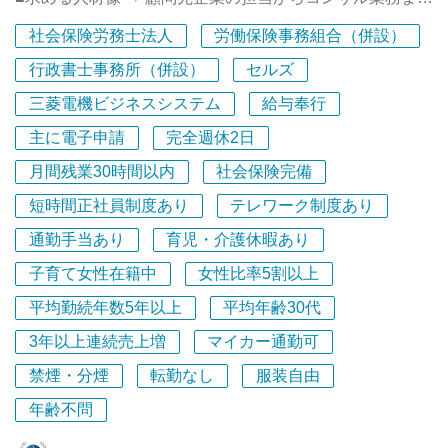
◆ミッションとモットー
る代表の考え方や実践的なノウハウを間近で吸収できる環
をこなせるコンサル型の社労士を目指していきたい人で
＜私たちの使命（ミッション）＞
境です。
社会保険労務士法人
労働保険事務組合（併設）
す。
“いつも最先端の課題に挑戦し。最先端のノウハウを開発
■充実したキャリア開発支援（研修体制）⇒ スタッフのス
行政書士事務所（併設）
セルズ
することによって社会に貢献する“という私たちのミッシ
当事務所ならではの魅力・働く環境
キルアップに力を入れており、多数の研修動画視聴、人事
ョンに共感していただける方をお待ちしています。
・【未経験から無理なく成長】バディ制度＆メリハリのあ
三菱電機ビジネスシステム
給与奉行
労務専門誌のWEB購読（費用は事務所負担）が可能で、
る「質問タイム」でしっかりフォロー
主に電子申請
完全週休2日
定期的な所内研修では先輩社労士の労務相談解決事例の共
＜３つの貢献（コアバリュー）＞
実務未経験からのスタートでもご安心ください。入社して
有等を積極的に行っています！
１.企業のコンプライアンスとリスクマネジメントに貢献
月間残業30時間以内
社会保険完備
しばらくはバディ制度を導入しており、質問タイム以外の
■当法人は、人事労務分野の総合的なコンサルティング組
する
時間でも困った時はいつでも質問・相談できる手厚い環境
短時間正社員制度あり
テレワーク制度あり
織である「一般財団法人 関東総合労働福祉協会」を運営
２.人事の活性化と生産性の向上に貢献する
を整えています。また、業務に少しずつ慣れてきた後は、
母体とし、そこに所属する社会保険労務士を構成メンバー
通勤手当あり
育児・介護休暇あり
３.企業の管理部門の付加価値の向上に貢献する
集中して取り組む時間とは別に1日1回の「質問タイム」を
として同法人内に「社会保険労務士法人 吉池労務管理事
活用し、疑問点をまとめて解決できます。
子育て女性在籍中
女性比率5割以上
務所」を併設しています。
＜４つのモットー＞
平均勤続年数5年以上
平均年齢30代
■20名のスタッフが業務に従事しており、社会保険労務士
１.専門性の追求 ＝ 専門的ノウハウを研究し探求
・【長期的に働きやすい環境】勤続6カ月後からはフレッ
が7名、行政書士が3名在籍しています。
する
クスタイム制も利用可能！
3年以上連続売上増
マイカー通勤可
■クライアント企業数は約400社（うち顧問先企業は260
２.柔軟性と創造性 ＝ 柔軟性と創造性をもって新た
入社当初はしっかりと業務の流れを掴んでいただくため固
禁煙・分煙
転勤なし
服装自由
社）、年商は概ね1億7000万円～2億円で、過去15年間黒
な課題に立ち向かう
定の勤務時間でスタートしますが、入社６カ月経過後から
字経営を続けており、財務状態は極めて安定しています。
年齢不問
３.トータルサービス ＝ どんなニーズにもワンストッ
はフレックスタイム制の利用が可能になります。業務に慣
■最も得意とする事業分野は、①就業規則等の規程整備や
プで対応する
れた後は、ライフスタイルに合わせた柔軟な働き方を実現