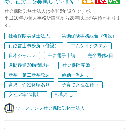
め、社労士を募集しています！
社会保険労務士法人は令和5年設立ですが、
2025年5月に新オフィスに移転しました！職場見学も可能
平成10年の個人事務所設立から28年以上の実績がありま
です。
す。
顧問先は中小企業を中心に、
ご応募お待ちしております！
社会保険労務士法人
労働保険事務組合（併設）
継続的な信頼関係を大切にしながら、
労務相談・手続・給与計算等をトータルでサポートしてい
行政書士事務所（併設）
エムケイシステム
ます。
日本シャルフ
主に電子申請
完全週休2日
月間残業30時間以内
社会保険完備
代表は「社労士を育てるスクール」の元講師！
代表の渡邉は、社労士を育てるスクールで
新卒・第二新卒歓迎
通勤手当あり
講師を務めていた実績があります。
育児・介護休暇あり
子育て女性在籍中
試験知識から実務への落とし込みまで、
ポイントを押さえたレクチャーが得意です。
女性比率5割以上
転勤なし
実務経験者は大歓迎！
ワークシンク社会保険労務士法人
「知識はあるけれど実務経験が少ない」
「社労士として一からしっかり成長したい」という方も
安心して働ける環境を整えています。