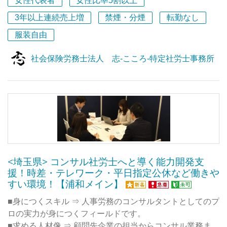
女性代表者
女性比率5割以上
者1名、うち特定社労士6名）。当研究所の経営理念に共感
時代となっています。
3年以上連続売上増
禁煙・分煙
転勤なし
いただける方、ぜひご応募ください！
この重要な審査期間において、企業がコンプライアンスを
服装自由
遵守するためには、社会保険労務士としての正確な知識、
◆経営理念
実践的なノウハウ、そして万全のサポート体制が求められ
社会保険労務士法人 志-こころ-特定社労士事務所
私たちが掲げる経営理念は、
ます。
当研究所が企業や経営者そして働く人々にとって
弊所は、労務分野における豊富な実務経験を強みとし、上
「なくてはならない」存在として
場支援を使命と掲げて、日々お客様のご支援に取り組んで
“Be Thanked！感謝されるようにありたい”です。
おります。
◆人事理念
代表実績＆メッセージ
私たちは、経営理念を実現するために、
【書籍共著・セミナー登壇実績多数】代表との距離が近
“所員の働きがいや自己実現を大切にするとともに、
く、直接ノウハウを学べる！
チャレンジ精神をもって成長する所員を支援し、共に発展
当事務所の代表は、『IPOの労務監査標準手順書（日本法
<埼玉県> コンサル社労士へと導く能力開発支
していきます。“
令）』の共著者であり、IPO実務検定協会様でのセミナー
援！時差・テレワーク・平日指定公休など働きや
という人事理念を掲げています。
登壇など、この分野の第一人者として実績を重ねていま
すい環境！【浦和メイン】
私たちの経営理念、人事理念に共感いただける方、ぜひご
す。その影響もあり、現在全国からIPO支援のご依頼が
■身につくスキル ⇒ 人事労務のコンサルタントとしてのプ
応募ください！
日々増え続けています。
ロの実力が身につくフィールドです。
当事務所では代表との距離が非常に近く、第一線で活躍す
■求める人材像 ⇒ 顧問先企業の担当からコンサル業務まで