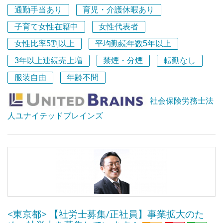
通勤手当あり
育児・介護休暇あり
当事務所は、複数の社会保険労務士が組織として一緒に働
子育て女性在籍中
女性代表者
いており、おかげ様でお客様はどんどん増えております。
それに伴い、新しい仲間を募集することにしました。社会
女性比率5割以上
平均勤続年数5年以上
保険労務士の資格を持っている方はもちろん、これから取
3年以上連続売上増
禁煙・分煙
転勤なし
得を目指す方、アシスタントとしてサポートしてくれる方
服装自由
年齢不問
も大歓迎です。
社会保険労務士法
求める人物像は・・・・
・エクセルやワードなど、一般的なパソコン操作のできる
人ユナイテッドブレインズ
方
・社会保険労務士の資格については、現時点でお持ちでな
くても構いません
・細かな作業が苦にならない方
・労務関係の専門知識をどんどん習得していきたい方
・労務関係以外に、何か「これができます！」というのを
お持ちの方
※専門分野のことは、私達が丁寧にお教えします。逆に私
<東京都> 【社労士募集/正社員】事業拡大のた
達が持っていない何かをお持ちの方は大歓迎です。