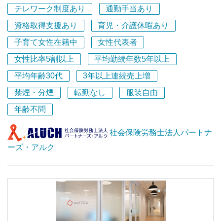
私の事務所のつよみは…？よいお客様に恵まれているのは
テレワーク制度あり
通勤手当あり
もちろんのこと、なんといっても元気なスタッフさんだと
思っています。皆明るくて超前向き。仕事も家族も自分の
資格取得支援あり
育児・介護休暇あり
楽しみも！と欲張っているようで（笑）しっかりとちゃっ
子育て女性在籍中
女性代表者
かりと両立しているのが素晴らしい！
女性比率5割以上
平均勤続年数5年以上
私はそんな皆さんの働き方をできる限りバックアップした
平均年齢30代
3年以上連続売上増
いと強く思っています。さらに楽しくお仕事をして頂くた
禁煙・分煙
転勤なし
服装自由
めに…！とあれこれ考えることが私のモチベーションでも
あります。
年齢不問
今回の求人は、未経験者大歓迎！です。その理由は、長く
社会保険労務士法人パートナ
勤続し少しずつ経験を積んで習熟していただくことを目標
ーズ・アルク
にしているため。あわせて赤ちゃん育児中の方など、転職
活動に不利だと思われる方を支援したい気持ちでお待ちし
ております。