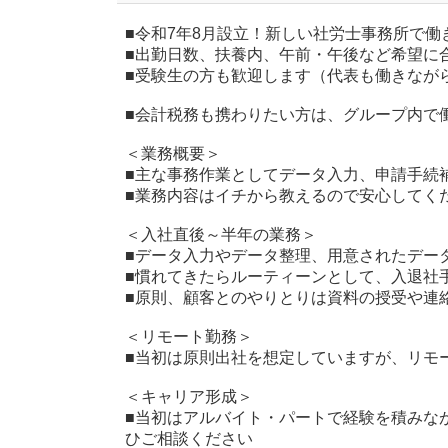
■令和7年8月設立！新しい社労士事務所で働
■出勤日数、扶養内、午前・午後など希望に
■受験生の方も歓迎します（代表も働きなが
■会計税務も携わりたい方は、グループ内で
＜業務概要＞
■主な事務作業としてデータ入力、申請手続
■業務内容はイチから教えるので安心してく
＜入社直後～半年の業務＞
■データ入力やデータ整理、用意されたデー
■慣れてきたらルーティーンとして、入退社
■原則、顧客とのやりとりは資料の授受や連
＜リモート勤務＞
■当初は原則出社を想定していますが、リモ
＜キャリア形成＞
■当初はアルバイト・パートで経験を積みな
ひご相談ください