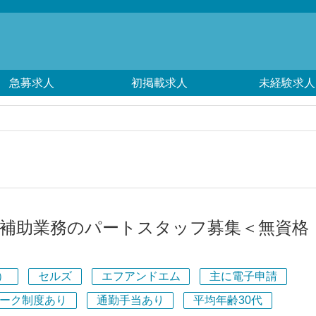
急募求人
初掲載求人
未経験求人
士補助業務のパートスタッフ募集＜無資格
）
セルズ
エフアンドエム
主に電子申請
ーク制度あり
通勤手当あり
平均年齢30代