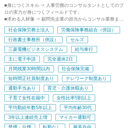
■身につくスキル ⇒ 人事労務のコンサルタントとしてのプ
ロの実力が身につくフィールドです。
■求める人材像 ⇒ 顧問先企業の担当からコンサル業務まで
をこなせるコンサル型の社労士を目指していきたい人で
社会保険労務士法人
労働保険事務組合（併設）
す。
■充実したキャリア開発支援（研修体制）⇒ スタッフのス
行政書士事務所（併設）
セルズ
キルアップに力を入れており、多数の研修動画視聴、人事
三菱電機ビジネスシステム
給与奉行
労務専門誌のWEB購読（費用は事務所負担）が可能で、
主に電子申請
完全週休2日
定期的な所内研修では先輩社労士の労務相談解決事例の共
有等を積極的に行っています！
月間残業30時間以内
社会保険完備
■当法人は、人事労務分野の総合的なコンサルティング組
短時間正社員制度あり
テレワーク制度あり
織である「一般財団法人 関東総合労働福祉協会」を運営
母体とし、そこに所属する社会保険労務士を構成メンバー
通勤手当あり
育児・介護休暇あり
として同法人内に「社会保険労務士法人 吉池労務管理事
子育て女性在籍中
女性比率5割以上
務所」を併設しています。
平均勤続年数5年以上
平均年齢30代
■20名のスタッフが業務に従事しており、社会保険労務士
が7名、行政書士が3名在籍しています。
3年以上連続売上増
マイカー通勤可
■クライアント企業数は約400社（うち顧問先企業は260
禁煙・分煙
転勤なし
服装自由