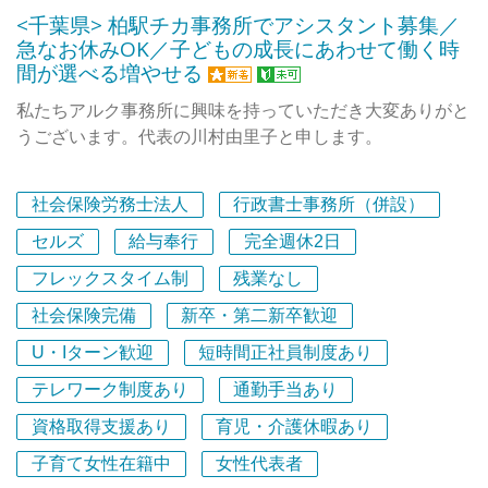
<千葉県> 柏駅チカ事務所でアシスタント募集／
急なお休みOK／子どもの成長にあわせて働く時
間が選べる増やせる
私たちアルク事務所に興味を持っていただき大変ありがと
うございます。代表の川村由里子と申します。
柏市で社会保険労務士事務所を開業して23年。お蔭さまで
社会保険労務士法人
行政書士事務所（併設）
年々顧問客が増え続けスタッフを増員し、忙しくも楽しく
事務所運営をしています。中小企業の応援団のような、そ
セルズ
給与奉行
完全週休2日
して地域でキラリ☆彡と輝る事務所を目指しています。一
フレックスタイム制
残業なし
歩ずつ前進している事務所で貴方も私たちと一緒に成長し
社会保険完備
新卒・第二新卒歓迎
ませんか。
U・Iターン歓迎
短時間正社員制度あり
私の事務所のつよみは…？よいお客様に恵まれているのは
テレワーク制度あり
通勤手当あり
もちろんのこと、なんといっても元気なスタッフさんだと
思っています。皆明るくて超前向き。仕事も家族も自分の
資格取得支援あり
育児・介護休暇あり
楽しみも！と欲張っているようで（笑）しっかりとちゃっ
子育て女性在籍中
女性代表者
かりと両立しているのが素晴らしい！