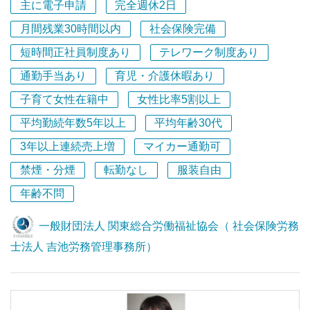
主に電子申請
完全週休2日
定期的な所内研修では先輩社労士の労務相談解決事例の共
有等を積極的に行っています！
月間残業30時間以内
社会保険完備
■当法人は、人事労務分野の総合的なコンサルティング組
短時間正社員制度あり
テレワーク制度あり
織である「一般財団法人 関東総合労働福祉協会」を運営
母体とし、そこに所属する社会保険労務士を構成メンバー
通勤手当あり
育児・介護休暇あり
として同法人内に「社会保険労務士法人 吉池労務管理事
子育て女性在籍中
女性比率5割以上
務所」を併設しています。
平均勤続年数5年以上
平均年齢30代
■20名のスタッフが業務に従事しており、社会保険労務士
が7名、行政書士が3名在籍しています。
3年以上連続売上増
マイカー通勤可
■クライアント企業数は約400社（うち顧問先企業は260
禁煙・分煙
転勤なし
服装自由
社）、年商は概ね1億7000万円～2億円で、過去15年間黒
字経営を続けており、財務状態は極めて安定しています。
年齢不問
■最も得意とする事業分野は、①就業規則等の規程整備や
人事労務の法律相談（紛争予防支援・紛争解決支援）など
一般財団法人 関東総合労働福祉協会（ 社会保険労務
のリーガルサービス、➁人事評価制度や賃金制度の構築・
士法人 吉池労務管理事務所）
運用に関するコンサルティングサービス、③コンプライア
ンスやハラスメント、人事評価等に関する管理職向けの研
修サービス、の3分野でお客様から高い評価をいただいて
います。