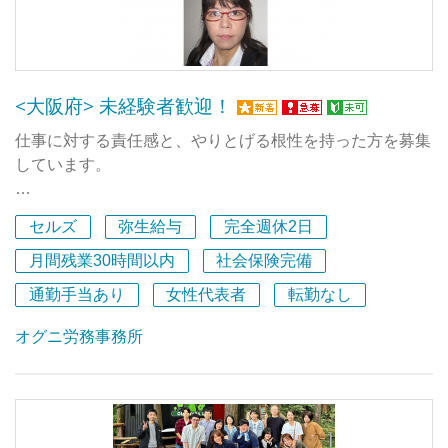
■埼玉浦和に本社、立川に東京オフィスがあります。仕事
に慣れてきたら、その日の業務内容や気分に応じて、今日
は埼玉、明日は東京、時差出勤やテレワークなど柔軟な働
き方ができます。
<大阪府> 未経験者歓迎！
仕事に対する責任感と、やりとげる根性を持った方を募集
しています。
正社員は未経験者でも社会保険労務士の試験に合格した方
セルズ
弥生給与
完全週休2日
であることが必須です。
将来的に開業をお考えの方も大歓迎です。.
月間残業30時間以内
社会保険完備
通勤手当あり
女性代表者
転勤なし
給与計算業務経験者は優遇します。（使用ソフトは弥生給
与です。）
オグニ労務事務所