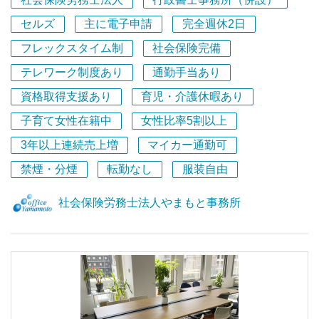
社会保険労務士法人
行政書士事務所（併設）
社会保険、労働保険の手続きや就業規則の作成、労務相談
セルズ
主に電子申請
完全週休2日
などの社会保険労務士の業務と各種許認可申請などの行政
フレックスタイム制
社会保険完備
書士業務、その他給与計算や会計業務などお客様のニーズ
テレワーク制度あり
通勤手当あり
に応え総合的にお客様をサポートしています。
資格取得支援あり
育児・介護休暇あり
今回は、正職員２名を募集しております。
子育て女性在籍中
女性比率5割以上
社会保険労務士有資格者、社会保険労務士試験勉強中の
方、社会保険労務士事務所勤務経験のある方歓迎いたしま
3年以上連続売上増
マイカー通勤可
す。
禁煙・分煙
転勤なし
服装自由
最初は手続き業務から、その後習熟具合によりステップア
社会保険労務士法人やまもと事務所
ップすることができます。
即戦力となる方、長期的に中核となる方を募集していま
す。
幣事務所は、お客様と対面での対応を大事にしております
ので、顧問先への訪問もあります。
現在、幅広い年代の職員が柔軟な働き方をしており、子育