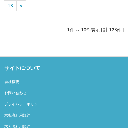
方に応募していただければうれしいです。（ご自身に負担
13
»
が掛からない程度で）
■社会保険労務士資格をお持ちの方、合格を目指している
方を優遇します。
■短時間勤務等のご要望について、相談に応じさせていた
1件 ～ 10件表示 [ 計 123件 ]
だきます。
サイトについて
会社概要
お問い合わせ
プライバシーポリシー
求職者利用規約
求人者利用規約