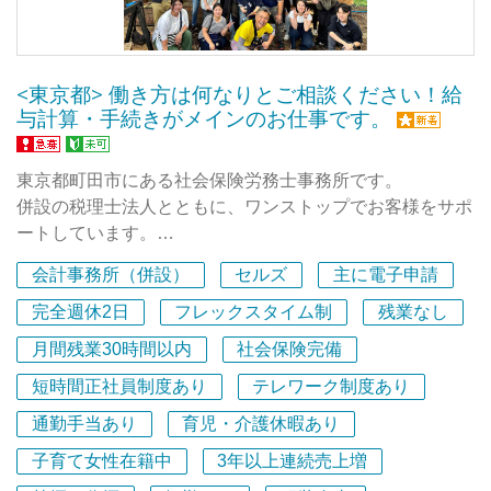
<東京都> 働き方は何なりとご相談ください！給
与計算・手続きがメインのお仕事です。
東京都町田市にある社会保険労務士事務所です。
併設の税理士法人とともに、ワンストップでお客様をサポ
ートしています。
会計事務所（併設）
セルズ
主に電子申請
お客様からのご依頼が増加しており、一緒にご対応いただ
ける方を募集します！
完全週休2日
フレックスタイム制
残業なし
月間残業30時間以内
社会保険完備
また、自社のバックオフィス業務や税理士業務補助なども
短時間正社員制度あり
テレワーク制度あり
お願いできればと思っていますので、経理総務などのご経
験があれば活かせます。
通勤手当あり
育児・介護休暇あり
子育て女性在籍中
3年以上連続売上増
＜アピールポイント＞