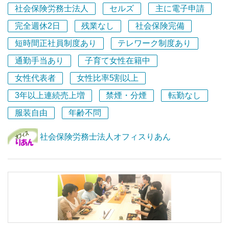
今チャレンジ中の方に仲間になってほしいと思っていま
社会保険労務士法人
セルズ
主に電子申請
す。
働き方は相談に応じます。
完全週休2日
残業なし
社会保険完備
短時間正社員制度あり
テレワーク制度あり
残業はしない！を方針としていますので、業務を見える化
通勤手当あり
子育て女性在籍中
することで
誰もが同じサービスを提供できるように工夫しています。
女性代表者
女性比率5割以上
子育て中のママさんも大活躍中ですよ。
3年以上連続売上増
禁煙・分煙
転勤なし
仕事に取り組む姿勢・経営理念を共有する仲間たち。
服装自由
年齢不問
一緒に働く仲間の思いをかたちに！
この分野は任せて頂戴！の仲間たちを目指しています！
社会保険労務士法人オフィスりあん
PCスキル（ワード、エクセル、パワーポイント等）や
ネット環境に馴染みのある方を歓迎します。