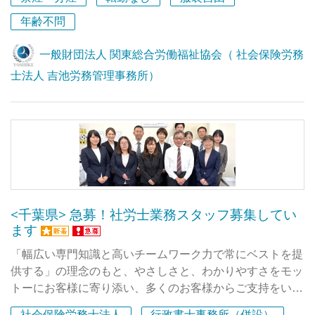
社）、年商は概ね1億7000万円～2億円で、過去15年間黒
字経営を続けており、財務状態は極めて安定しています。
年齢不問
■最も得意とする事業分野は、①就業規則等の規程整備や
人事労務の法律相談（紛争予防支援・紛争解決支援）など
一般財団法人 関東総合労働福祉協会（ 社会保険労務
のリーガルサービス、➁人事評価制度や賃金制度の構築・
士法人 吉池労務管理事務所）
運用に関するコンサルティングサービス、③コンプライア
ンスやハラスメント、人事評価等に関する管理職向けの研
修サービス、の3分野でお客様から高い評価をいただいて
います。
■埼玉浦和に本社、立川に東京オフィスがあります。仕事
に慣れてきたら、その日の業務内容や気分に応じて、今日
は埼玉、明日は東京、時差出勤やテレワークなど柔軟な働
き方ができます。
<千葉県> 急募！社労士業務スタッフ募集してい
ます
「幅広い専門知識と高いチームワーク力で常にベストを提
供する」の理念のもと、やさしさと、わかりやすさをモッ
トーにお客様に寄り添い、多くのお客様からご支持をいた
だき開業30年を迎えました。