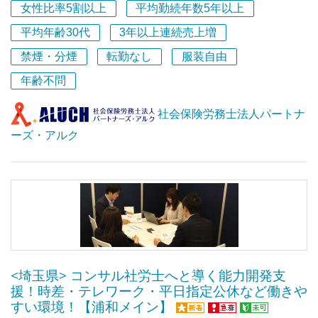
女性比率5割以上
平均勤続年数5年以上
私はそんな皆さんの働き方をできる限りバックアップした
平均年齢30代
3年以上連続売上増
いと強く思っています。さらに楽しくお仕事をして頂くた
禁煙・分煙
転勤なし
服装自由
めに…！とあれこれ考えることが私のモチベーションでも
あります。
年齢不問
今回の求人は、未経験者大歓迎！です。その理由は、長く
社会保険労務士法人パートナ
勤続し少しずつ経験を積んで習熟していただくことを目標
ーズ・アルク
にしているため。あわせて赤ちゃん育児中の方など、転職
活動に不利だと思われる方を支援したい気持ちでお待ちし
ております。
<埼玉県> コンサル社労士へと導く能力開発支
援！時差・テレワーク・平日指定公休など働きや
すい環境！【浦和メイン】