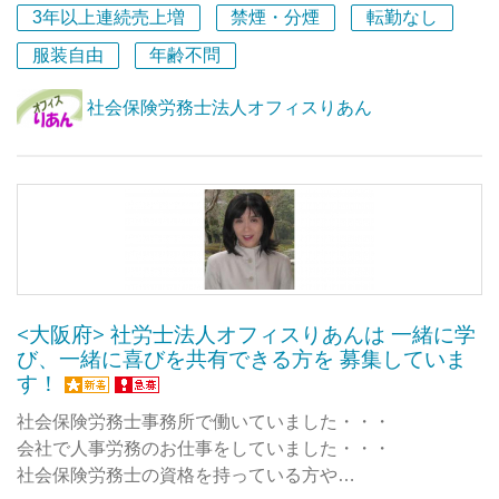
3年以上連続売上増
禁煙・分煙
転勤なし
社会保険労務士の資格を持っている方はもちろん、
実務の経験者で資格の勉強中の方歓迎です。
服装自由
年齢不問
PCスキル（ワード、エクセル、パワーポイント等）や
ネット環境に馴染みのある方を歓迎します。
社会保険労務士法人オフィスりあん
<大阪府> 社労士法人オフィスりあんは 一緒に学
び、一緒に喜びを共有できる方を 募集していま
す！
社会保険労務士事務所で働いていました・・・
会社で人事労務のお仕事をしていました・・・
社会保険労務士の資格を持っている方や