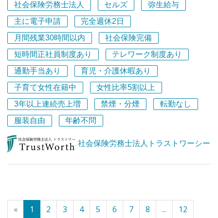
社会保険労務士法人
セルズ
弥生給与
能。（入社2年目より）
構成されています。
■年に1回の社員旅行を皆で楽しむなど、明るく活気のあ
■お客様や税理士の先生などのご紹介によって堅実に業績
主に電子申請
完全週休2日
る事務所です！
は推移しています。
月間残業30時間以内
社会保険完備
■職場内の人間関係等でストレスを抱えることが無いよう
短時間正社員制度あり
テレワーク制度あり
に。「ハラスメント最少化」の職場環境を目指していま
す。
通勤手当あり
育児・介護休暇あり
■残業時間は多くないです。過去1年間の法定時間外労働
子育て女性在籍中
女性比率5割以上
は、最長のスタッフで「1か月平均15.01時間」、「最長の
月24.83時間」です。
3年以上連続売上増
禁煙・分煙
転勤なし
■状況によりますが、週1日程度のテレワークも可能で
服装自由
年齢不問
す。
社会保険労務士法人トラストワーシー
＜求人概要＞
■社会保険労務士事務所や一般企業等での人事労務などの
勤務経験が1年以上のある方を中心に募集いたします。
■受け身でなく積極的に仕事に取り組める方の応募をお待
ちしています。
■お客様への温かい貢献意識、自らの成長への意欲の高い
«
1
2
3
4
5
6
7
8
...
12