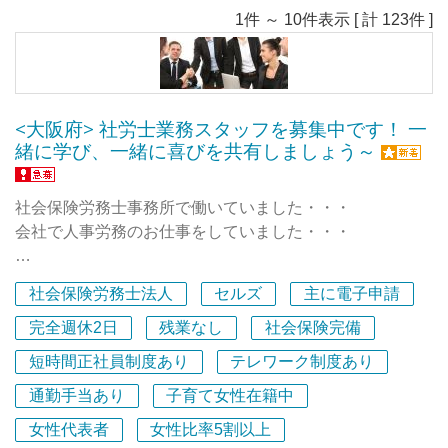
1件 ～ 10件表示 [ 計 123件 ]
<大阪府> 社労士業務スタッフを募集中です！ 一
緒に学び、一緒に喜びを共有しましょう～
社会保険労務士事務所で働いていました・・・
会社で人事労務のお仕事をしていました・・・
残業はしない！を方針としていますので、業務を見える化
社会保険労務士法人
セルズ
主に電子申請
することで
誰もが同じサービスを提供できるように工夫しています。
完全週休2日
残業なし
社会保険完備
子育て中のママさんも大活躍中ですよ。
短時間正社員制度あり
テレワーク制度あり
通勤手当あり
子育て女性在籍中
仕事に取り組む姿勢・経営理念を共有する仲間たち。
一緒に働く仲間の思いをかたちに！
女性代表者
女性比率5割以上
この分野は任せて頂戴！の仲間たちを目指しています！