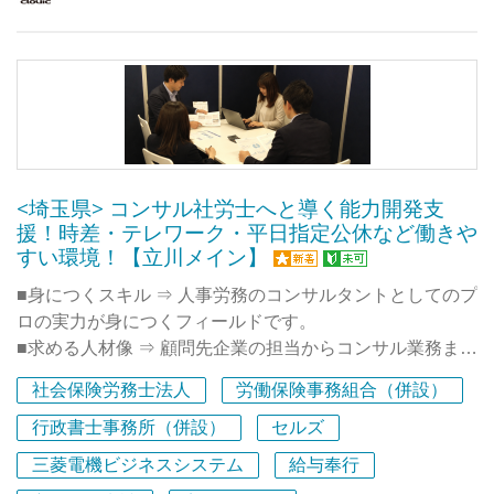
務を担当していただきます。
将来的にはチームを牽引するリーダーとしての活躍も期待
しています。
職員は30代が多く在籍していますが、社労士は、30代・
40代・50代・60代がバランスよく在籍しています。
<埼玉県> コンサル社労士へと導く能力開発支
援！時差・テレワーク・平日指定公休など働きや
すい環境！【立川メイン】
■身につくスキル ⇒ 人事労務のコンサルタントとしてのプ
ロの実力が身につくフィールドです。
■求める人材像 ⇒ 顧問先企業の担当からコンサル業務まで
をこなせるコンサル型の社労士を目指していきたい人で
社会保険労務士法人
労働保険事務組合（併設）
す。
■充実したキャリア開発支援（研修体制）⇒ スタッフのス
行政書士事務所（併設）
セルズ
キルアップに力を入れており、多数の研修動画視聴、人事
三菱電機ビジネスシステム
給与奉行
労務専門誌のWEB購読（費用は事務所負担）が可能で、