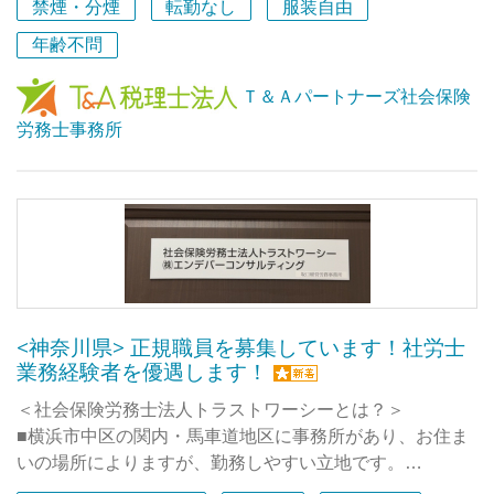
■社労士事務所単体では現在代表を含め2名体制ですが、
禁煙・分煙
転勤なし
服装自由
併設の税理士法人は町田と立川に事業所があり、併せて50
年齢不問
名ほどのスタッフが在籍しています。大人数でワイワイと
楽しく仕事ができます！
Ｔ＆Ａパートナーズ社会保険
■税理士法人顧問先やご紹介が100％であるため、新規開
労務士事務所
拓営業などは一切ありません。
■昼食には宅配のお弁当を注文でき、事務所からの補助も
あります。
■子育て世代が多いので、育児と仕事の両立に理解があり
ます。
■フルタイムでもパートでも、なるべく希望される働き方
を実現したいと思っていますので面接の場でご希望をお聞
かせください！
<神奈川県> 正規職員を募集しています！社労士
■勤務時間だけでなく、お任せする業務の範囲もご相談に
業務経験者を優遇します！
応じます。
「難易度の高い業務もどんどん任せて欲しい」「パートで
＜社会保険労務士法人トラストワーシーとは？＞
も担当のお客様を持ちたい」「まずはサポートから始めた
■横浜市中区の関内・馬車道地区に事務所があり、お住ま
い」など。
いの場所によりますが、勤務しやすい立地です。
■フレックスタイム制、テレワークなど柔軟な働き方が可
■フルタイムスタッフ5名とパートタイマースタッフ2名で