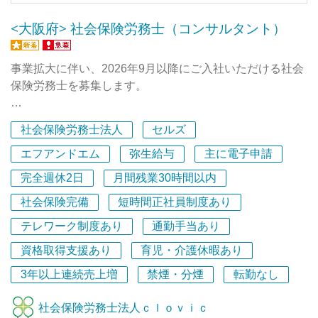
て中でも働きやすい職場です。その他年1回のバーベキュ
<大阪府> 社会保険労務士（コンサルタント）
ーや誕生日プレゼントなどの福利厚生制度があります。
事業拡大に伴い、2026年9月以降にご入社いただける社会
保険労務士を募集します。
■約25社の担当顧客を持ち、経営者のパートナーとして活
社会保険労務士法人
セルズ
躍できます。
■就業規則や人事制度など、専門性の高いコンサルティン
エフアンドエム
弥生給与
主に電子申請
グに携わることができます。
完全週休2日
月間残業30時間以内
■リーダー候補として、組織づくりや後輩育成にも関わる
社会保険完備
短時間正社員制度あり
ことができます。
テレワーク制度あり
通勤手当あり
担当顧客を持ち、企業の人事・労務に関する課題解決を支
資格取得支援あり
育児・介護休暇あり
援するコンサルタントとしてご活躍いただきます。
試用期間終了後は約25社の担当顧客をお任せします。日々
3年以上連続売上増
禁煙・分煙
転勤なし
の労務相談への対応に加え、就業規則の作成・改定、人事
制度の構築など、企業の成長を支えるコンサルティング業
社会保険労務士法人ｃｌｏｖｉｃ