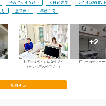
子育て女性在籍中
女性代表者
女性比率5割以
なし
服装自由
年齢不問
社労士２名ともに女性です
打ち合わせスペー
（右：代表の松下です）
応募する