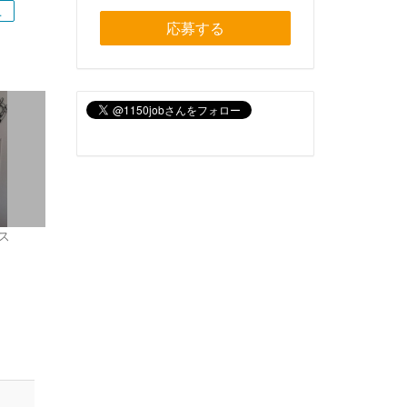
上
応募する
ス