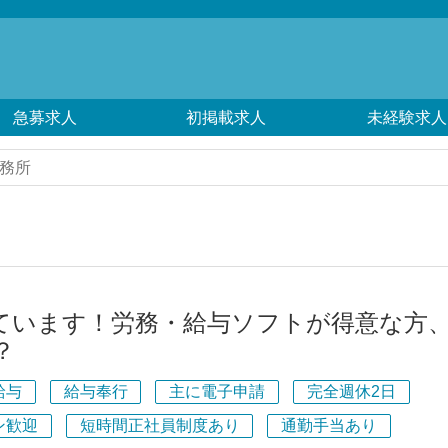
急募求人
初掲載求人
未経験求人
務所
ています！労務・給与ソフトが得意な方
？
給与
給与奉行
主に電子申請
完全週休2日
ン歓迎
短時間正社員制度あり
通勤手当あり