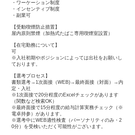
・ワーケーション制度
・インセンティブ制度
・副業可
【受動喫煙防止措置】
屋内原則禁煙（加熱式たばこ専用喫煙室設置）
【在宅勤務について】
可
※入社初期やポジションによっては出社をお願いし
ております。
【選考プロセス】
書類選考→1次面接（WEB)→最終面接（対面）→内
定・入社
※1次面接で20分程度のExcelチェックがあります
（関数など検索OK）
※最終面接で15分程度の給与計算実務チェック（※
電卓持参）があります。
※選考中にWEB適性検査（パーソナリティのみ・2
0分）を受検いただく可能性がございます。