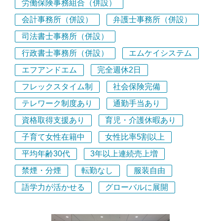
労働保険事務組合（併設）
会計事務所（併設）
弁護士事務所（併設）
司法書士事務所（併設）
行政書士事務所（併設）
エムケイシステム
エフアンドエム
完全週休2日
フレックスタイム制
社会保険完備
テレワーク制度あり
通勤手当あり
資格取得支援あり
育児・介護休暇あり
子育て女性在籍中
女性比率5割以上
平均年齢30代
3年以上連続売上増
禁煙・分煙
転勤なし
服装自由
語学力が活かせる
グローバルに展開