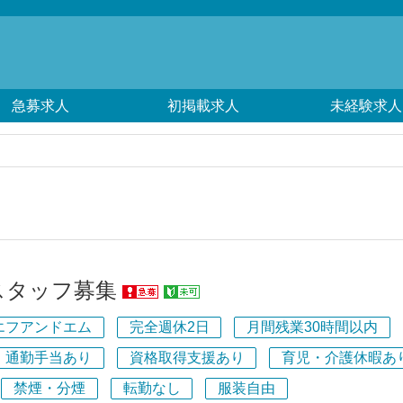
急募求人
初掲載求人
未経験求人
スタッフ募集
エフアンドエム
完全週休2日
月間残業30時間以内
通勤手当あり
資格取得支援あり
育児・介護休暇あ
禁煙・分煙
転勤なし
服装自由