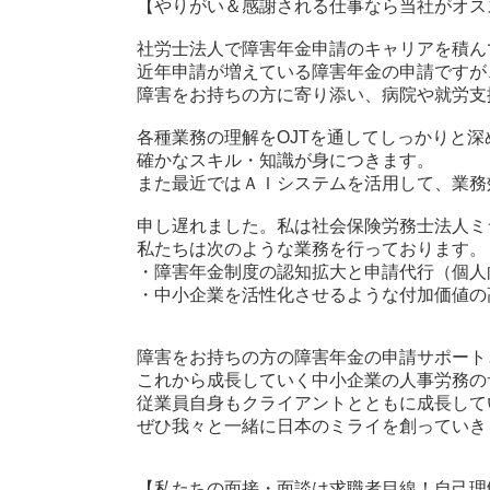
【やりがい＆感謝される仕事なら当社がオス
社労士法人で障害年金申請のキャリアを積ん
近年申請が増えている障害年金の申請ですが
障害をお持ちの方に寄り添い、病院や就労支
各種業務の理解をOJTを通してしっかりと深
確かなスキル・知識が身につきます。
また最近ではＡＩシステムを活用して、業務
申し遅れました。私は社会保険労務士法人ミ
私たちは次のような業務を行っております。
・障害年金制度の認知拡大と申請代行（個人
・中小企業を活性化させるような付加価値の
障害をお持ちの方の障害年金の申請サポート
これから成長していく中小企業の人事労務の
従業員自身もクライアントとともに成長して
ぜひ我々と一緒に日本のミライを創っていき
【私たちの面接・面談は求職者目線！自己理