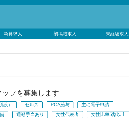
急募求人
初掲載求人
未経験求人
タッフを募集します
併設）
セルズ
PCA給与
主に電子申請
備
通勤手当あり
女性代表者
女性比率5割以上