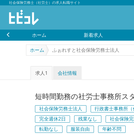
社会保険労務士（社労士）の求人転職サイト
ホーム
新着求人
ホーム
ふぉれすと社会保険労務士法人
求人1
会社情報
短時間勤務の社労士事務所ス
社会保険労務士法人
行政書士事務所（
完全週休2日
残業なし
社会保険完
転勤なし
服装自由
年齢不問