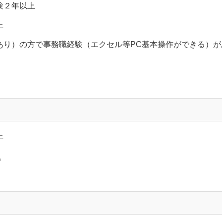
験２年以上
上
あり）の方で事務職経験（エクセル等PC基本操作ができる）が
上
。