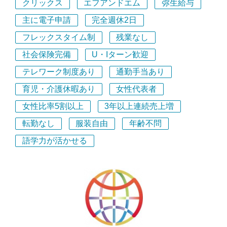
クリックス
エフアンドエム
弥生給与
主に電子申請
完全週休2日
フレックスタイム制
残業なし
社会保険完備
U・Iターン歓迎
テレワーク制度あり
通勤手当あり
育児・介護休暇あり
女性代表者
女性比率5割以上
3年以上連続売上増
転勤なし
服装自由
年齢不問
語学力が活かせる