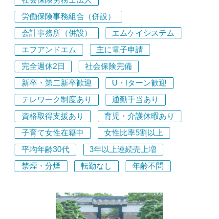
社会保険労務士法人
労働保険事務組合（併設）
会計事務所（併設）
エムケイシステム
エフアンドエム
主に電子申請
完全週休2日
社会保険完備
新卒・第二新卒歓迎
U・Iターン歓迎
テレワーク制度あり
通勤手当あり
資格取得支援あり
育児・介護休暇あり
子育て女性在籍中
女性比率5割以上
平均年齢30代
3年以上連続売上増
禁煙・分煙
転勤なし
年齢不問