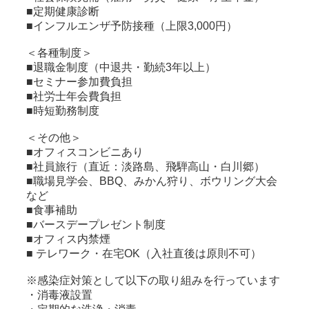
■定期健康診断
■インフルエンザ予防接種（上限3,000円）
＜各種制度＞
■退職金制度（中退共・勤続3年以上）
■セミナー参加費負担
■社労士年会費負担
■時短勤務制度
＜その他＞
■オフィスコンビニあり
■社員旅行（直近：淡路島、飛騨高山・白川郷）
■職場見学会、BBQ、みかん狩り、ボウリング大会
など
■食事補助
■バースデープレゼント制度
■オフィス内禁煙
■ テレワーク・在宅OK（入社直後は原則不可）
※感染症対策として以下の取り組みを行っています
・消毒液設置