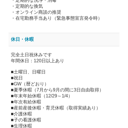
・定期的な洗浄・消毒
・定期的な換気
・オンライン商談の推奨
・在宅勤務手当あり（緊急事態宣言発令時）
休日・休暇
完全土日祝休みです
年間休日：120日以上あり
■土曜日、日曜日
■祝日
■GW（暦どおり）
■夏季休暇（7月から9月の間に3日自由取得）
■年末年始休暇（12/29～1/4）
■年次有給休暇
■産前産後休暇・育児休暇（取得実績あり）
■介護休暇
■子の看護休暇
■生理休暇