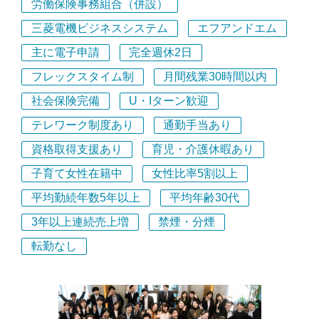
労働保険事務組合（併設）
三菱電機ビジネスシステム
エフアンドエム
主に電子申請
完全週休2日
フレックスタイム制
月間残業30時間以内
社会保険完備
U・Iターン歓迎
テレワーク制度あり
通勤手当あり
資格取得支援あり
育児・介護休暇あり
子育て女性在籍中
女性比率5割以上
平均勤続年数5年以上
平均年齢30代
3年以上連続売上増
禁煙・分煙
転勤なし