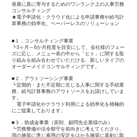
発展に真に寄与するためのワンランク上の人事労務
コンサルティング
★電子申請化・クラウド化による申請事務や給与計
算事務の効率化、ペーパーレスのソリューション
■１．コンサルティング事業
┗3ヶ月～6か月程度を目安にして、会社様のフェー
ズに応じ、メニュー表の中から「ヒト」に関する取
り組みを組み合わせていただける、新しいタイプの
オーダーメイドコンサルティングです。
■２．アウトソーシング事業
┗定期的・また不定期に生じる人事に関する手続業
務、給与計算事務のアウトソースをお請けしていま
す。
電子申請化やクラウド利用による効率化を積極的
にご提案しております。
■３．助成金事業（原則、顧問先企業様のみ）
┗労務整備や法令順守を前向きに考えてくださり、
国の施策に準じ雇用の安定をはかる施策に真剣に取