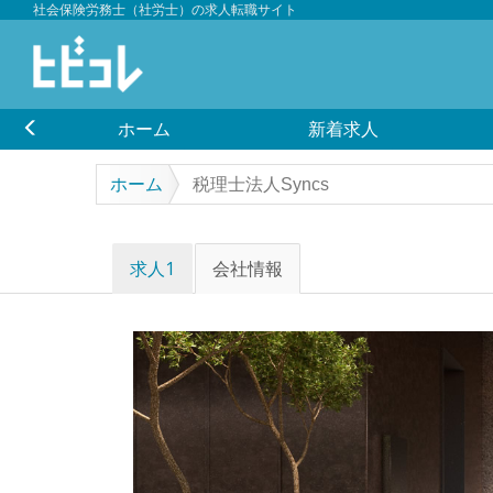
社会保険労務士（社労士）の求人転職サイト
ホーム
新着求人
ホーム
税理士法人Syncs
求人1
会社情報