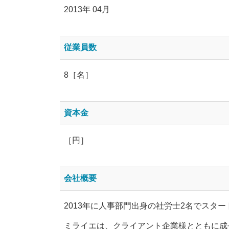
2013年 04月
従業員数
8［名］
資本金
［円］
会社概要
2013年に人事部門出身の社労士2名でスタ
ミライエは、クライアント企業様とともに成