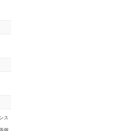
ンス
等個