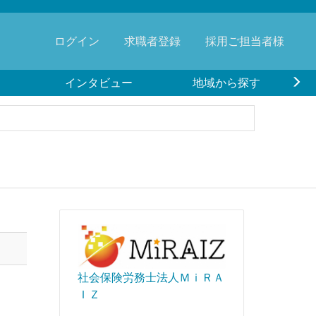
ログイン
求職者登録
採用ご担当者様
インタビュー
地域から探す
社会保険労務士法人ＭｉＲＡ
ＩＺ