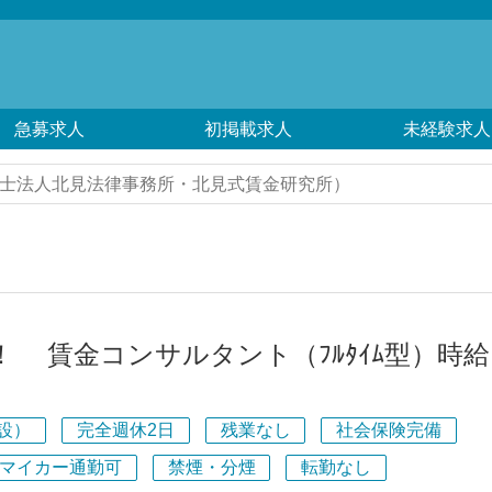
急募求人
初掲載求人
未経験求人
士法人北見法律事務所・北見式賃金研究所）
！ 賃金コンサルタント（ﾌﾙﾀｲﾑ型）時給
設）
完全週休2日
残業なし
社会保険完備
マイカー通勤可
禁煙・分煙
転勤なし