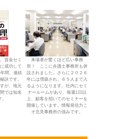
。賃金セミ
来場者が驚くほど広い事務
に成功して
所！ ここに弁護士事務所も併
0年間、連続
設されました。さらに２０２６
秘訣です。
年には増築され、６５人まで入
すが、地元
るようになります。社内にセミ
間では知名
ナールームがあり、毎週1日以
す。
上、顧客を招いてのセミナーを
開催しています。情報発信力こ
そ北見事務所の強みです。