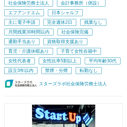
社会保険労務士法人
会計事務所（併設）
経営ができるよう伴走していくこと」を実現するために発
足しました。
エフアンドエム
日本シャルフ
主に電子申請
完全週休2日
残業なし
グループの総メンバー数は、31名となります。
月間残業30時間以内
社会保険完備
当社の強みは、税理士と社会保険労務士の深い連携により
通勤手当あり
資格取得支援あり
スピード感を持ったサービスを提供できることです。
育児・介護休暇あり
子育て女性在籍中
クライアントとの打ち合わせには、税理士と社会保険労務
女性代表者
女性比率5割以上
平均年齢30代
士が同席できるためスピード感をもった課題解決が可能と
設立3年以内
禁煙・分煙
転勤なし
なりご評価頂いている状況となります。
スターズラボ社会保険労務士法人
クライアントの規模感としては、創業間もない法人から中
堅規模の法人まで幅広くあり今後はより税務と労務の一体
化サービスを強化してベンチャー企業の経営者の真のパー
トナーを目指していきます。
弊社は立ち上げたばかりの事務所のため、これから新しく