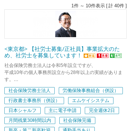
1件 ～ 10件表示 [ 計 40件 ]
<東京都> 【社労士募集/正社員】事業拡大のた
め、社労士を募集しています！
社会保険労務士法人は令和5年設立ですが、
平成10年の個人事務所設立から28年以上の実績がありま
す。
顧問先は中小企業を中心に、
社会保険労務士法人
労働保険事務組合（併設）
継続的な信頼関係を大切にしながら、
労務相談・手続・給与計算等をトータルでサポートしてい
行政書士事務所（併設）
エムケイシステム
ます。
日本シャルフ
主に電子申請
完全週休2日
月間残業30時間以内
社会保険完備
代表は「社労士を育てるスクール」の元講師！
代表の渡邉は、社労士を育てるスクールで
新卒・第二新卒歓迎
通勤手当あり