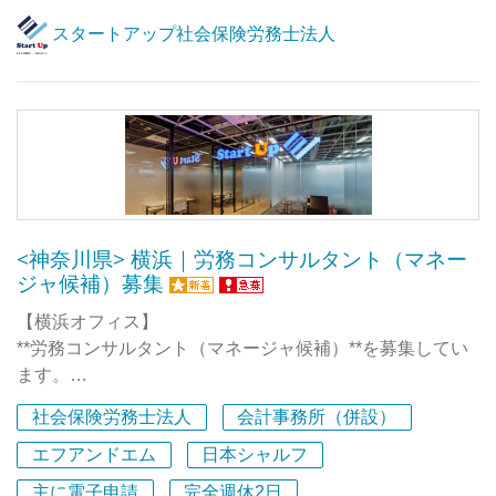
もっと社内の雰囲気を感じていただけるように、採用ムー
スタートアップ社会保険労務士法人
ビーを公開しています。
★★ 採用ムービー公開中 ★★
YouTubeで、ムービータイトル
『スタートアップ会計事務所のいいところを聞いてみた』
『スタートアップ会計事務所 社員に密着させてもらえま
せんか？』 で検索いただくとトップに出てきます。
2本目の『社員に密着させてもらえませんか？』では、
<神奈川県> 横浜｜労務コンサルタント（マネー
弊社代表の岩元の一日に密着！ぜひご覧ください。
ジャ候補）募集
============
【横浜オフィス】
私たちは設立間もないベンチャー企業です。
**労務コンサルタント（マネージャ候補）**を募集してい
メンバー一人ひとりの行動が、これからの組織のカルチャ
ます。
ーをつくっていきます。
社会保険労務士法人
会計事務所（併設）
まずはプレイヤーとして労務コンサルティングを担い、
自分たちの手で、ゼロから組織を育てていく経験は、他の
将来的にはチームを率いるリーダー／マネージャとして、
エフアンドエム
日本シャルフ
事務所ではなかなか得られません。
業務管理や人材マネジメントをお任せします。
主に電子申請
完全週休2日