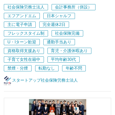
だけます！
多くの手続きや届出が必要になる創業時の支援はもちろ
◆仕事やチームの課題にはみんなで解決に臨む姿勢
社会保険労務士法人
会計事務所（併設）
＝＝＝＝＝＝＝＝＝＝＝＝＝＝＝＝＝
ん、
創業後の仕組みづくりまで幅広くサポートします。お客様
エフアンドエム
日本シャルフ
私たちの事務所の最大の資産であり価値の源泉は『人』、
★★ 社労士業界では珍しく社労士資格や経験がなくても
の労務問題を解決するパートナーとして、高評をいただい
つまりメンバー一人ひとり。
主に電子申請
完全週休2日
挑戦できる環境 ★★
ています。
私たち一人ひとりの成長が、私たち自身やクライアントの
労務コンサルタント21名 アシスタントを含め約30名の
フレックスタイム制
社会保険完備
ために一番重要であることをみんなが理解しています。
チームで、
私たち自身も急成長を続けていて、日々新しいことに挑戦
U・Iターン歓迎
通勤手当あり
これから組織がさらに成長していくために、「困難はみん
優しく面倒見の良い社員が多くコミュニケーションも活発
中です。
なで乗り越える」環境づくりにもますます取り組んでいく
資格取得支援あり
育児・介護休暇あり
です。
新しい仲間を迎えるときも、既にあるやり方を押し付ける
ので、たとえ経験の浅い方でも、意欲と気概を持たれてい
メンバーも、未経験で異業種からの転職者も多く在籍して
ことはありません。
子育て女性在籍中
平均年齢30代
れば、必ずご活躍いただけます。
います。
これまでの方法だけではなく、私たちがまだ知らないノウ
禁煙・分煙
転勤なし
年齢不問
・元整備士
ハウや新しいやり方で、あなたらしさとスタートアップ社
もっと社内の雰囲気を感じていただけるように、採用ムー
・元歯科衛生士
労士法人らしさを両立して築いていただける方のご応募を
ビーを公開しています。
スタートアップ社会保険労務士法人
・元アパレル 等々・・・
お待ちしています。
ぜひ一度ご覧になってください！
平均年齢は20代後半～30代中心で、年齢や職歴に関係な
く意見が言いやすいフラットな環境。
★★ 採用ムービー公開中 ★★
若手でも裁量を持って活躍でき、変化にも柔軟に対応でき
【スタートアップ社会保険労務士法人はこんなところで
YouTubeで、ムービータイトル
ます。
す！ 】
『スタートアップ会計事務所のいいところを聞いてみ
スタートアップ税理士法人／社会保険労務士法人は、前身