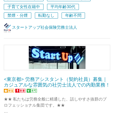
私たちのサービスにご満足いただいたクライアント様から
『クライアントの気持ちをがっちりグリップする魅力的な
のご紹介やお問い合わせを通じて、
子育て女性在籍中
平均年齢30代
メンバー』
新しいご縁が次々と広がっています。
禁煙・分煙
転勤なし
年齢不問
の採用・育成を最重要視して、それをすべてのメンバーで
スピード感を大切にしながら、一歩ずつ着実に成長を続け
共有できてきたから。
ている法人です。
スタートアップ社会保険労務士法人
ですが、入社の敷居は決して高くはありません。
＝＝＝＝＝＝＝＝＝＝＝＝＝＝＝＝＝
いま在席しているメンバーも、多くが未経験での入社で
もっと社内の雰囲気を感じていただけるように、採用ムー
す。
ビーを公開しています。
・元整備士
ぜひ一度ご覧になってください！
・元歯科衛生士
・元アパレル
◇◇ 採用ムービー公開中 ◇◇
と、異業種からの転職がとても多いです。
YouTubeで、ムービータイトル
<東京都> 労務アシスタント（契約社員）募集｜
『スタートアップ会計事務所のいいところを聞いてみ
それでも、しっかりクライアントをサポートしていけるの
カジュアルな雰囲気の社労士法人での内勤業務！
た』
には理由があります。
『スタートアップ会計事務所 社員に密着させてもらえ
ませんか？』
★★ 私たちは労務全般に精通した、話しやすさ抜群のプ
◆チームで業務に取り組み、みんなで助け合う社風
で検索いただくとトップに出てきます。
ロフェッショナル集団です。★★
◆わからないことはすぐに聞けるメンバー間の風通しの良
私たちの仕事風景やメンバーの雰囲気をもっと感じていた
さ