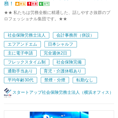
務！
せんか？』 で検索いただくとトップに出てきます。
2本目の『社員に密着させてもらえませんか？』では、
★★ 私たちは労務全般に精通した、話しやすさ抜群のプ
弊社代表の岩元の一日に密着！ぜひご覧ください。
ロフェッショナル集団です。★★
============
多くの手続きや届出が必要になる創業時の支援はもちろ
社会保険労務士法人
会計事務所（併設）
私たちは設立間もないベンチャー企業です。
ん、
メンバー一人ひとりの行動が、これからの組織のカルチャ
創業後の仕組みづくりまで幅広くサポートします。お客様
エフアンドエム
日本シャルフ
ーをつくっていきます。
の労務問題を解決するパートナーとして、高評をいただい
主に電子申請
完全週休2日
ています。
自分たちの手で、ゼロから組織を育てていく経験は、他の
フレックスタイム制
社会保険完備
事務所ではなかなか得られません。
私たち自身も急成長を続けていて、日々新しいことに挑戦
通勤手当あり
育児・介護休暇あり
私たちは、起業家に本当に価値あるサービスを届けるた
中です。
平均年齢30代
禁煙・分煙
転勤なし
め、組織とサービスの両方を磨き続けています。
新しい仲間を迎えるときも、既にあるやり方を押し付ける
ことはありません。
スタートアップ社会保険労務士法人（横浜オフィス）
ここでの経験は、どんな環境でも通用する
これまでの方法だけではなく、私たちがまだ知らないノウ
市場価値の高いプロフェッショナルへとつながります。
ハウや新しいやり方で、あなたらしさとスタートアップ社
労士法人らしさを両立して築いていただける方のご応募を
お待ちしています。