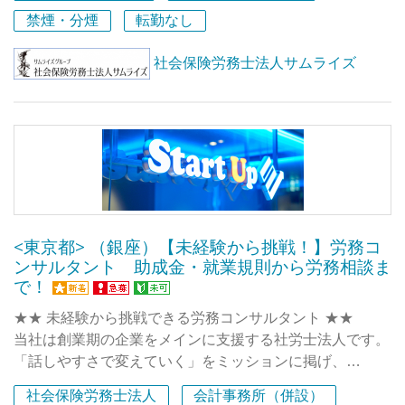
そして“人にサービスを提供する仕事”に携わる者として、
多業種にわたるお客様を担当することで、人事・労務の専
私たちのバリュー＝行動指針として下記の7つで表される
禁煙・分煙
転勤なし
どんな考え方で、どんな姿勢で仕事に向き合えるかを重視
ですが、入社の敷居は決して高くはありません。
門家としてコンサルティング力を身につけることができま
『人物重視・考え方重視の新しい採用基準』を掲げていま
しています。
いま在席しているメンバーも、多くが未経験での入社で
す。
す。
社会保険労務士法人サムライズ
そのことから、能力偏重の採用をやめ、人物・考え方を大
す。
切にする採用基準を掲げています。
・元整備士
社会保険労務士が7名在籍（有資格者含む）しており、そ
【バリュー： 成長のための７UP】
・元歯科衛生士
れぞれが専門性を持った業務を行っています。
◆ 素直であること
**「成長のための 7UP」**
・元アパレル
研修制度も充実しており、座学研修・OJTを通じて、未経
◆ 善良であること
①素直であること
と、異業種からの転職がとても多いです。
験からでも幅広い業務経験を積むことができます。
◆ 仲間と協力すること
②善良であること
税理士法人とグループを構成していますので、お客様のニ
◆ 人のために動けること
③仲間と協力できること
それでも、しっかりクライアントをサポートしていけるの
ーズに合った幅広いサービスが提供できる総合事務所で
◆ 変化を楽しむこと
④人のために動けること
には理由があります。
す。
◆ 挑戦を恐れないこと
⑤変化を楽しめること
<東京都> （銀座）【未経験から挑戦！】労務コ
◆ 成長を止めないこと
⑥挑戦を恐れないこと
ンサルタント 助成金・就業規則から労務相談ま
◆チームで業務に取り組み、みんなで助け合う社風
⑦成長を止めないこと
で！
◆わからないことはすぐに聞けるメンバー間の風通しの良
この7つの要素に共感してもらえた方ばかりがメンバーと
さ
して集まっています。
★★ 未経験から挑戦できる労務コンサルタント ★★
この7つに共感できるかどうかが、私たちの採用におい
◆仕事やチームの課題にはみんなで解決に臨む姿勢
メンバーそれぞれが自分自身の目標に向かって主体的に行
当社は創業期の企業をメインに支援する社労士法人です。
て、何よりも大切なポイントです。
動でき、お互いに協力し、常に感謝しあえる環境です。
「話しやすさで変えていく」をミッションに掲げ、
私たちの事務所の最大の資産であり価値の源泉は『人』、
だからこそ、いつでも笑顔が絶えず、たとえ辛い・苦し
クライアントの想いに寄り添ったサービスを提供していま
この考え方に共感したメンバーが集まり、れぞれが自分の
つまりメンバー一人ひとり。
社会保険労務士法人
会計事務所（併設）
い・厳しい状況でも、楽しさとやりがいを見つけながら仕
す。