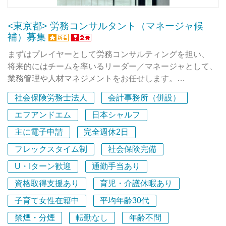
参加してくれるメンバーとともに事務所の組織を作ってい
くことになります。
<東京都> 労務コンサルタント（マネージャ候
補）募集
メンバー全員でディスカッションしていき、常にチャレン
ジできる体制を構築していきます。
まずはプレイヤーとして労務コンサルティングを担い、
一から組織をともに作っていく経験ができるのも他では経
将来的にはチームを率いるリーダー／マネージャとして、
験できないやりがいだと思っております。
業務管理や人材マネジメントをお任せします。
社会保険労務士法人
会計事務所（併設）
私たちスターズラボのメンバーと一緒に働いて頂ければ、
私たちは、クライアントに真摯に寄り添い、
どこに行っても活躍できる真のプロフェッショナルになれ
「話しやすさNo.1」の労務プロフェッショナル集団を目指
エフアンドエム
日本シャルフ
ると確信していますのでぜひご応募お待ちしております。
す
主に電子申請
完全週休2日
スタートアップ社労士法人です。
フレックスタイム制
社会保険完備
業界の常識にとらわれず、
U・Iターン歓迎
通勤手当あり
新しいやり方やあなたらしいスタイルを活かしながら、
資格取得支援あり
育児・介護休暇あり
組織づくり・サービスづくりに挑戦したい方を歓迎しま
す。
子育て女性在籍中
平均年齢30代
禁煙・分煙
転勤なし
年齢不問
============