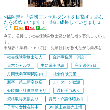
た』
★★ 未経験でも安心の教育体制 ★★
の会計事務所として2015年の開業から10年目。
『スタートアップ会計事務所 社員に密着させてもらえ
・入社後はOJT＋毎日～週1回のフィードバックで丁寧に
私たちのサービスを評価いただき、ご信頼いただいたお客
ませんか？』
<福岡県> 『労務コンサルタントを目指す』あな
先輩がサポートしてくれます。
様からのご紹介やお問い合わせにより、他の事務所にな
で検索いただくとトップに出てきます。
たを求めています！一緒に成長していきましょ
・メンター制度があり、いつでも相談できるオープンな環
私たちの仕事風景やメンバーの雰囲気をもっと感じていた
う！
境も働きやすさのポイントです。
いスピードで新しいお客様との出会いを重ね続けることが
だけます！
・未経験の同期が多く、互いに励まし合いながら成長可能
でき、着実に業績を伸ばしています。
今回、増員にて社会保険労務士及び補助者を募集していま
・最初は少数の企業から担当し、経験に応じて30～40社
社労士事務所から2020年に法人化いたしました。現在、
す。
へステップUP！
労務系サービスのメンバーは約25名。
未経験の業務については、先輩社員が教えながら業務を進
★★ 採用基準は「考え方 ＞ 能力」★★
・チームで業務に取り組み、みんなで助け合う社風
税理士法人メンバーも含めると、事務所全体で150名超の
めていきますので安心してご入社ください。
私たちが重視しているのは、知識やスキル、経歴そのもの
・わからないことはすぐに聞けるメンバー間の風通しの良
社会保険労務士法人
会計事務所（併設）
規模にまで成長し、クライアントの数も1000社を超えま
■お仕事については、社内外問わず連絡を取ることが多い
ではありません。
さ
した。
ため、報告・連絡・相談を怠らないことが重要になりま
日本シャルフ
主に電子申請
完全週休2日
プロとしての自覚を持ち、サービス業として誠実に向き合
・仕事やチームの課題にはみんなで解決に臨む姿勢
す。
える姿勢です。
月間残業30時間以内
社会保険完備
なぜこれほどまでの高い成長スピードを実現できてきたか
■雇用保険・社会保険に関する申請手続業務および給与計
★★ 採用基準は「能力」よりも「考え方」 ★★
というと、
新卒・第二新卒歓迎
U・Iターン歓迎
算は社内の別チームが担当しています。
成長できる環境は用意しますが、
私たちが大切にしているのは、
『クライアントの気持ちをがっちりグリップする魅力的な
■年次有給休暇については、時間単位での取得も可能で
その環境を活かし、主体的に成長し続ける意欲を何より大
短時間正社員制度あり
通勤手当あり
今どれだけの知識やスキル、資格を持っているかではあり
メンバー』
す。（有給休暇日数は法定通り付与します）
切にしています。
ません。
資格取得支援あり
育児・介護休暇あり
の採用・育成を最重要視して、それをすべてのメンバーで
■給与欄の諸手当については、社内規定に基づき支給しま
それよりも、一人のプロフェッショナルとして、
共有できてきたから。
す。
子育て女性在籍中
3年以上連続売上増
そこで私たちは、これまでの能力偏重の採用基準を捨て、