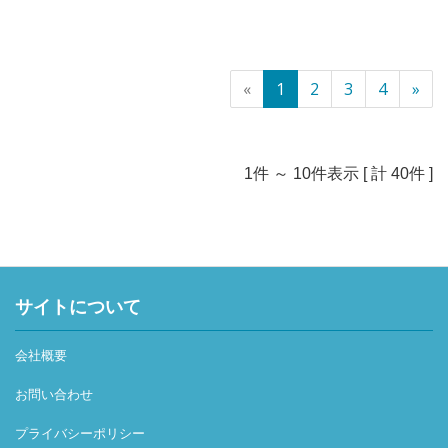
＝＝＝＝＝＝＝＝＝＝＝＝＝＝＝＝＝
【バリュー： 成長のための７UP】
・元アパレル 等々・・・
もっと社内の雰囲気を感じていただけるように、採用ムー
◆ 素直であること
平均年齢は20代後半～30代中心で、年齢や職歴に関係な
ビーを公開しています。
◆ 善良であること
く意見が言いやすいフラットな環境。
ぜひ一度ご覧になってください！
◆ 仲間と協力すること
«
1
2
3
4
»
若手でも裁量を持って活躍でき、変化にも柔軟に対応でき
◆ 人のために動けること
ます。
◇◇ 採用ムービー公開中 ◇◇
◆ 変化を楽しむこと
YouTubeで、ムービータイトル
◆ 挑戦を恐れないこと
★★ 未経験でも安心の教育体制 ★★
『スタートアップ会計事務所のいいところを聞いてみ
◆ 成長を止めないこと
1件 ～ 10件表示 [ 計 40件 ]
・入社後はOJT＋毎日～週1回のフィードバックで丁寧に
た』
先輩がサポートしてくれます。
『スタートアップ会計事務所 社員に密着させてもらえ
この7つの要素に共感してもらえた方ばかりがメンバーと
・メンター制度があり、いつでも相談できるオープンな環
ませんか？』
して集まっています。
境も働きやすさのポイントです。
で検索いただくとトップに出てきます。
メンバーそれぞれが自分自身の目標に向かって主体的に行
・未経験の同期が多く、互いに励まし合いながら成長可能
私たちの仕事風景やメンバーの雰囲気をもっと感じていた
動でき、お互いに協力し、常に感謝しあえる環境です。
サイトについて
・最初は少数の企業から担当し、経験に応じて30～40社
だけます！
だからこそ、いつでも笑顔が絶えず、たとえ辛い・苦し
へステップUP！
＝＝＝＝＝＝＝＝＝＝＝＝＝＝＝＝＝
い・厳しい状況でも、楽しさとやりがいを見つけながら仕
・チームで業務に取り組み、みんなで助け合う社風
会社概要
事ができるのだと考えています。
・わからないことはすぐに聞けるメンバー間の風通しの良
★★ 社労士業界では珍しく社労士資格や経験がなくても
お問い合わせ
さ
挑戦できる環境 ★★
私たちは設立間もないベンチャー企業です。
・仕事やチームの課題にはみんなで解決に臨む姿勢
労務コンサルタント21名 アシスタントを含め約30名の
プライバシーポリシー
メンバー一人ひとりの行動や姿勢が、これからの組織のカ