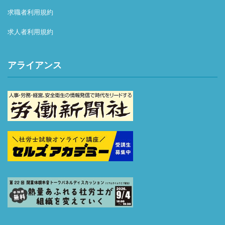
チームで、
ルチャーを形づくっていきます。
★★ 採用基準は「能力」よりも「考え方」 ★★
求職者利用規約
優しく面倒見の良い社員が多くコミュニケーションも活発
私たちが大切にしているのは、
です。
ゼロから組織をつくり上げていく経験は、他の事務所では
求人者利用規約
今どれだけの知識やスキル、資格を持っているかではあり
メンバーも、未経験で異業種からの転職者も多く在籍して
なかなか得られません。
ません。
います。
起業家に本当に価値あるサービスを届けるため、組織とサ
それよりも、一人のプロフェッショナルとして、
アライアンス
・元整備士
ービスの両面を磨き続けています。
そして“人にサービスを提供する仕事”に携わる者として、
・元歯科衛生士
どんな考え方で、どんな姿勢で仕事に向き合えるかを重視
・元アパレル 等々・・・
ここでの経験を通じて、
しています。
平均年齢は20代後半～30代中心で、年齢や職歴に関係な
どんな環境でも活躍できる市場価値の高いプロフェッショ
そのことから、能力偏重の採用をやめ、人物・考え方を大
く意見が言いやすいフラットな環境。
ナルを目指していただけます。
切にする採用基準を掲げています。
若手でも裁量を持って活躍でき、変化にも柔軟に対応でき
ます。
**「成長のための 7UP」**
①素直であること
★★ 未経験でも安心の教育体制 ★★
②善良であること
・入社後はOJT＋毎日～週1回のフィードバックで丁寧に
③仲間と協力できること
先輩がサポートしてくれます。
④人のために動けること
・メンター制度があり、いつでも相談できるオープンな環
⑤変化を楽しめること
境も働きやすさのポイントです。
⑥挑戦を恐れないこと
・未経験の同期が多く、互いに励まし合いながら成長可能