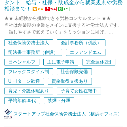
タント 給与・社保・助成金から就業規則や労務
『スタートアップ会計事務所のいいところを聞いてみ
しかし、このフェーズだからこそ得られる成長とやりがい
だけます！
相談まで！
た』
があります。
『スタートアップ会計事務所 社員に密着させてもらえ
★★ 未経験から挑戦できる労務コンサルタント ★★
ませんか？』
世の中のすべての起業家を支える存在であり続けるため
当社は創業期の企業をメインに支援する社労士法人です。
★★ 採用基準は「考え方 ＞ 能力」★★
で検索いただくとトップに出てきます。
に、
「話しやすさで変えていく」をミッションに掲げ、
私たちが重視しているのは、知識やスキル、経歴そのもの
私たちの仕事風景やメンバーの雰囲気をもっと感じていた
私たちは組織として進化し続け、本当に価値のあるサービ
クライアントの想いに寄り添ったサービスを提供していま
ではありません。
だけます！
社会保険労務士法人
会計事務所（併設）
スを世に届けていきます。
す。
プロとしての自覚を持ち、サービス業として誠実に向き合
＝＝＝＝＝＝＝＝＝＝＝＝＝＝＝＝＝
司法書士事務所（併設）
エフアンドエム
える姿勢です。
ここでの経験は、知識やスキルだけでなく、
★★ スタートアップ社会保険労務士法人はこんなとこ
日本シャルフ
主に電子申請
完全週休2日
★★ 社労士業界では珍しく社労士資格や経験がなくても
どんな環境でも活躍できる力をあなたに与えてくれるはず
ろ！ ★★
成長できる環境は用意しますが、
挑戦できる環境 ★★
フレックスタイム制
社会保険完備
です。
スタートアップ税理士法人／社会保険労務士法人は、
その環境を活かし、主体的に成長し続ける意欲を何より大
労務コンサルタント21名 アシスタントを含め約30名の
一緒に成長しながら、自分の市場価値を高めていきません
2015年の開業から11年目を迎えました。
切にしています。
U・Iターン歓迎
資格取得支援あり
チームで、
か？
私たちのサービスにご満足いただいたクライアント様から
優しく面倒見の良い社員が多くコミュニケーションも活発
育児・介護休暇あり
子育て女性在籍中
のご紹介やお問い合わせを通じて、
そこで私たちは、これまでの能力偏重の採用基準を捨て、
です。
新しいご縁が次々と広がっています。
平均年齢30代
禁煙・分煙
私たちのバリュー＝行動指針として下記の7つで表される
メンバーも、未経験で異業種からの転職者も多く在籍して
スピード感を大切にしながら、一歩ずつ着実に成長を続け
『人物重視・考え方重視の新しい採用基準』を掲げていま
います。
ている法人です。
スタートアップ社会保険労務士法人（横浜オフィス）
す。
・元整備士
・元歯科衛生士