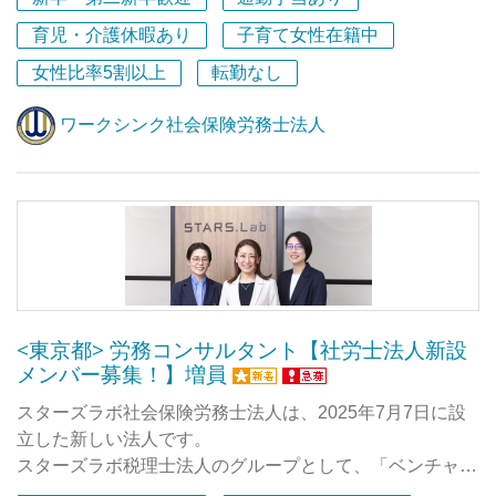
講師を務めていた実績があります。
育児・介護休暇あり
子育て女性在籍中
試験知識から実務への落とし込みまで、
ポイントを押さえたレクチャーが得意です。
女性比率5割以上
転勤なし
実務経験者は大歓迎！
ワークシンク社会保険労務士法人
「知識はあるけれど実務経験が少ない」
「社労士として一からしっかり成長したい」という方も
安心して働ける環境を整えています。
業務はいきなり丸投げしません。
社労士の仕事を一生モノのスキルとして
「ちゃんと身につけたい」方を全力でサポートします。
少しでも気になりましたら、
<東京都> 労務コンサルタント【社労士法人新設
ぜひお気軽にご応募ください。
メンバー募集！】増員
お待ちしております！
スターズラボ社会保険労務士法人は、2025年7月7日に設
立した新しい法人です。
スターズラボ税理士法人のグループとして、「ベンチャー
企業の労務問題を解決・解消し経営者が安心かつ安定的な