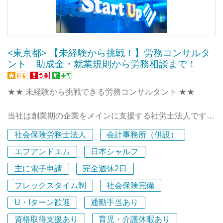
【スタートアップ社会保険労務士法人はこんなところで
す！ 】
<東京都> 【未経験から挑戦！】労務コンサルタ
スタートアップ税理士法人／社会保険労務士法人は、前身
ント 助成金・就業規則から労務相談まで！
の会計事務所として2015年の開業から10年目。
私たちのサービスを評価いただき、ご信頼いただいたお客
様からのご紹介やお問い合わせにより、他の事務所にな
★★ 未経験から挑戦できる労務コンサルタント ★★
いスピードで新しいお客様との出会いを重ね続けることが
当社は創業期の企業をメインに支援する社労士法人です。
でき、着実に業績を伸ばしています。
「話しやすさで変えていく」をミッションに掲げ、
社労士事務所から2020年に法人化いたしました。現在、
社会保険労務士法人
会計事務所（併設）
クライアントの想いに寄り添ったサービスを提供していま
労務系サービスのメンバーは約25名。
す。
エフアンドエム
日本シャルフ
税理士法人メンバーも含めると、事務所全体で150名超の
主に電子申請
完全週休2日
規模にまで成長し、クライアントの数も1000社を超えま
★★ スタートアップ社会保険労務士法人はこんなとこ
した。
フレックスタイム制
社会保険完備
ろ！ ★★
スタートアップ税理士法人／社会保険労務士法人は、
U・Iターン歓迎
通勤手当あり
なぜこれほどまでの高い成長スピードを実現できてきたか
2015年の開業から11年目を迎えました。
というと、
資格取得支援あり
育児・介護休暇あり