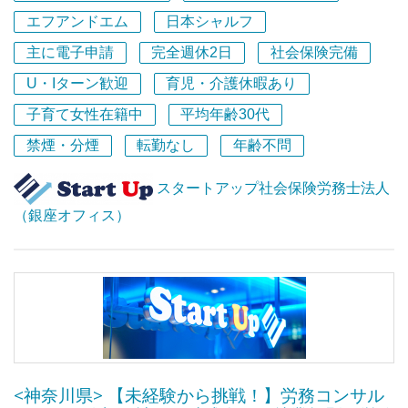
目標に向かって主体的に行動し、
私たち一人ひとりの成長が、私たち自身やクライアントの
事ができるのだと考えています。
エフアンドエム
日本シャルフ
互いに協力し、感謝し合える環境が生まれています。
ために一番重要であることをみんなが理解しています。
★★ スタートアップ社会保険労務士法人はこんなとこ
主に電子申請
完全週休2日
社会保険完備
これから組織がさらに成長していくために、「困難はみん
私たちは設立間もないベンチャー企業です。
ろ！ ★★
だからこそ、
なで乗り越える」環境づくりにもますます取り組んでいく
U・Iターン歓迎
育児・介護休暇あり
メンバー一人ひとりの行動や姿勢が、これからの組織のカ
スタートアップ税理士法人／社会保険労務士法人は、
決して楽な仕事ばかりではなくても、
ので、たとえ経験の浅い方でも、意欲と気概を持たれてい
ルチャーを形づくっていきます。
2015年の開業から11年目を迎えました。
子育て女性在籍中
平均年齢30代
「楽しさ」や「やりがい」を見つけながら、前向きに仕事
れば、必ずご活躍いただけます。
私たちのサービスにご満足いただいたクライアント様から
に取り組めるのです。
禁煙・分煙
転勤なし
年齢不問
ゼロから組織をつくり上げていく経験は、他の事務所では
のご紹介やお問い合わせを通じて、
もっと社内の雰囲気を感じていただけるように、採用ムー
なかなか得られません。
新しいご縁が次々と広がっています。
私たちは、設立から間もないベンチャー企業です。
ビーを公開しています。
スタートアップ社会保険労務士法人
起業家に本当に価値あるサービスを届けるため、組織とサ
スピード感を大切にしながら、一歩ずつ着実に成長を続け
一人ひとりの行動や言葉が、そのまま会社の文化になりま
ぜひ一度ご覧になってください！
（銀座オフィス）
ービスの両面を磨き続けています。
ている法人です。
す。
★★ 採用ムービー公開中 ★★
ここでの経験を通じて、
＝＝＝＝＝＝＝＝＝＝＝＝＝＝＝＝＝
これからのスタートアップ社会保険労務士法人を、
YouTubeで、ムービータイトル
どんな環境でも活躍できる市場価値の高いプロフェッショ
もっと社内の雰囲気を感じていただけるように、採用ムー
自分たちの手でつくっていきたい。
『スタートアップ会計事務所のいいところを聞いてみ
ナルを目指していただけます。
ビーを公開しています。
そんな想いに共感してくれる方と、一緒に成長していきた
た』
ぜひ一度ご覧になってください！
いと考えています。
『スタートアップ会計事務所 社員に密着させてもらえ
ませんか？』
◇◇ 採用ムービー公開中 ◇◇
イチから組織をつくり上げる経験は、決して簡単ではあり
で検索いただくとトップに出てきます。
<神奈川県> 【未経験から挑戦！】労務コンサル
YouTubeで、ムービータイトル
ません。
私たちの仕事風景やメンバーの雰囲気をもっと感じていた