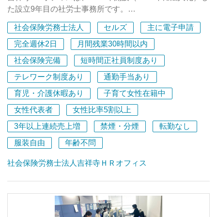
で辛抱強く聞いてくださり、丁寧に教えてくださる優しい
た設立9年目の社労士事務所です。
フルタイムでバリバリと働きたい方はもちろん、
所長さんとスタッフさんです。パソコンのスキルや、イン
1日6時間や7時間の時短勤務で家庭やご自身の生活と仕事
社会保険労務士法人
セルズ
主に電子申請
ターンのお手伝い、会計の知識、保険関連の知識、オフィ
昨年2月に広々とした新オフィスに移転しました。
を両立したい方も大歓迎です！
スで働くという雰囲気など幅広いことを学び、社会に出る
コーポレートカラーをアクセントにした爽やかな雰囲気の
完全週休2日
月間残業30時間以内
ための一歩として、そして人間的にもたくさん成長するこ
オフィスです。
ご応募をお待ちしております！
社会保険完備
短時間正社員制度あり
とができました。
南側は窓が多くて日当たりが良いので、気持ちよくお仕事
まかないもとても美味しかったです。働いている最中もそ
テレワーク制度あり
通勤手当あり
ができますよ。
れが楽しみで仕方がなかったということは内緒ですが、毎
新しくお迎えする方の席も、しっかりと準備してありま
育児・介護休暇あり
子育て女性在籍中
回食べるたびに元気づけられていました。 顧問にもとて
す！
も感謝しています。
女性代表者
女性比率5割以上
いま働いているスタッフは3名で、うち2名が社労士登録者
3年以上連続売上増
禁煙・分煙
転勤なし
私は米国公認会計士というアメリカの会計士の資格の勉強
です。
服装自由
年齢不問
を長い間しており、将来的には資格を生かして海外で働く
小学生～高校生の子育て中の方が多く、
のが目標です。
急なお休みを皆でフォローしたり、在宅勤務も組み合わせ
社会保険労務士法人吉祥寺ＨＲオフィス
この度、スイスへ長期留学に行くことになったので泣く泣
ながら日々の業務を行っています。
く事務所を離れることにはなりましたが、正直言って離れ
たくないです。
オフィスに来た方が驚かれるのは、書類が少ないことで
もっと長く働きたかった、そう思えるような温かく、家族
す。
のような、でもたくさん成長できるような素晴らしい職場