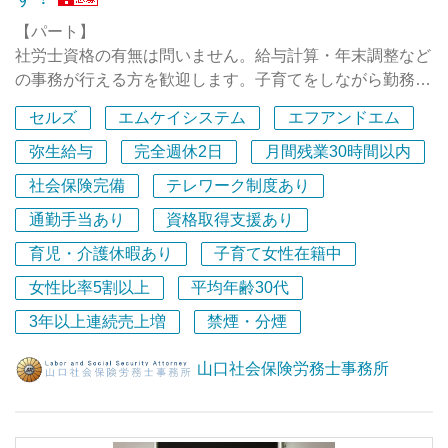
いただいており、営業活動をしなくてもさらなる顧客紹介
【パート】
に繋がるという好循環を作りだすことができています。
社労士資格の有無は問いません。給与計算・年末調整など
また、スタッフが疲労せず心身ともに健康な状態で仕事に
の事務が行える方を歓迎します。子育てをしながら勤務し
向き合うことができるとともに「毎日ノー残業デー」の実
ているスタッフもいるので、他のスタッフと調整しながら
現に繋がっています。
セルズ
エムケイシステム
エフアンドエム
の勤務も可能です！
弥生給与
完全週休2日
月間残業30時間以内
■経営理念
ミッション（社会的使命）：「地域の発展に貢献するこ
社会保険完備
テレワーク制度あり
と」
通勤手当あり
資格取得支援あり
世界的企業のような壮大なミッションは掲げません。私た
ちは、クライアントの持続的な発展といきいきと働く人を
育児・介護休暇あり
子育て女性在籍中
増やすことを通じて、活力ある地域社会創造の一助を担い
女性比率5割以上
平均年齢30代
ます。そして、より豊かな地域社会を次世代に残していく
3年以上連続売上増
禁煙・分煙
ことを使命とします。
山口社会保険労務士事務所
ビジョン（目指す姿）：クライアントに対して「常に必要
とされる存在」 スタッフに対して「スタッフから愛され
る事務所」
常に必要とされる存在であり続け、地域密着型の信頼され