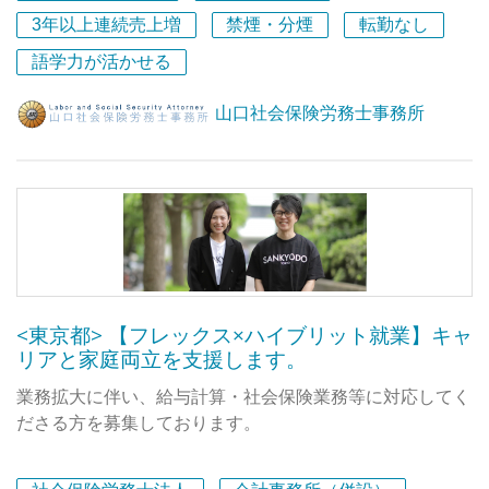
・「挑戦する」・・・現状に満足してはならない！失敗を
3年以上連続売上増
禁煙・分煙
転勤なし
恐れず、向上心をもって、新しいことにチャレンジしよ
う！
語学力が活かせる
・「仲間と家族を大切する」・・・ともに働く仲間と家族
を大事にして、それぞれが豊かな人生をおくれるようにし
山口社会保険労務士事務所
よう！
■行動指針
（クライアントに対して）
・「最適」・・・ 課題の本質を見極め、最適な答えの提
案を目指します。
・「誠実」 ・・・誠実、丁寧、迅速な対応・わかりやす
い説明を心がけます。
<東京都> 【フレックス×ハイブリット就業】キャ
・「改善」・・・ 改善・実行・創意工夫に努めます。
リアと家庭両立を支援します。
・「長期的利益」・・・ 短期的な利益よりも長期的な利
益を享受いただく観点からアドバイスさせていただきま
業務拡大に伴い、給与計算・社会保険業務等に対応してく
す。
ださる方を募集しております。
・「人間力」 ・・・常に自己研鑚に励み、専門性と人間
性を磨きます。
弊法人は母体である税理士法人が2016年に設立され、そ