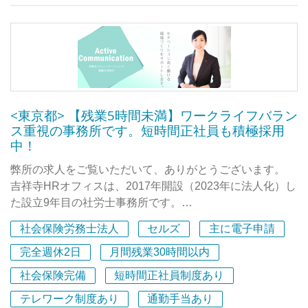
・法定残業・法定休日出勤は原則としてありません。（毎
スタッフの成長が事務所の成長と考えておりますので、入
日ノー残業デー）そのため、長い時間働いて残業代を多く
社時の社内研修や定例研修、調書・レビュー体制など育成
もらいたい（たくさん稼ぎたい）という方には向きませ
に力を入れており、未経験でも全く問題なくスタートする
ん。
ことができます。
・スタッフへの営業ノルマは一切ありません。そのため、
ノルマを気にせず『クライアントのため』を最優先に考
③受験生応援制度
え、喜ばれる仕事に専念できます。（ノーノルマ）
弊社では社会保険労務士試験に向けて受験を準備している
<東京都> 【残業5時間未満】ワークライフバラン
ス重視の事務所です。短時間正社員も積極採用
・完全週休2日制で、年間休日（土日祝・夏季・年末年
皆さんを応援します！
中！
始）は125日程度あります（その年の暦によります）
・有給休暇はお互いが協力して取りやすい体制を構築して
ご興味がございましたら、応募後のメッセージ機能にて、
弊所の求人をご覧いただいて、ありがとうございます。
います。
お気軽にご連絡ください。
吉祥寺HRオフィスは、2017年開設（2023年に法人化）し
・ＩＴツール、デュアルモニターの活用で作業の効率化を
お待ちしております！
た設立9年目の社労士事務所です。
図っています。
・事務所内完全禁煙です。喫煙者は採用していません。
社会保険労務士法人
セルズ
主に電子申請
昨年2月に広々とした新オフィスに移転しました。
・ハラスメントは一切発生させません。
コーポレートカラーをアクセントにした爽やかな雰囲気の
完全週休2日
月間残業30時間以内
・年に2回所長と面談があります。（要望があれば何回で
オフィスです。
社会保険完備
短時間正社員制度あり
も対応いたします）
南側は窓が多くて日当たりが良いので、気持ちよくお仕事
・結婚・出産後も安心して働けるように産休・育休等を取
テレワーク制度あり
通勤手当あり
ができますよ。