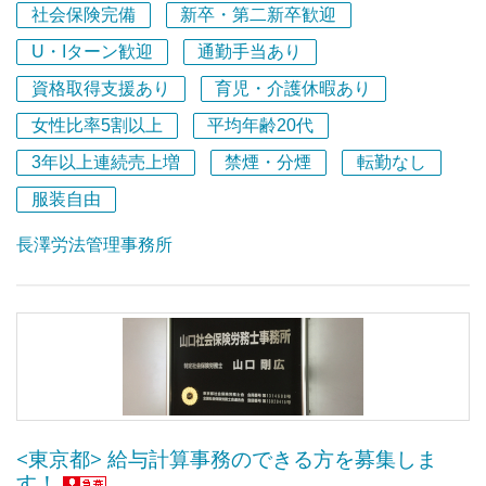
社会保険完備
新卒・第二新卒歓迎
代表の価値観や経営理念に共感いただいた方はぜひご応募
U・Iターン歓迎
通勤手当あり
ください！
資格取得支援あり
育児・介護休暇あり
■代表の価値観
女性比率5割以上
平均年齢20代
「地域から日本を元気にして、好循環社会を次世代に残し
ていきたい」という代表の思想から経営理念を設計してい
3年以上連続売上増
禁煙・分煙
転勤なし
ます。
服装自由
売上げのみの追求はせず、弁護士様、税理士様など他士業
長澤労法管理事務所
者、既存クライアント、金融機関等からの紹介制に仕事を
限定し、無理な拡大はしません。また、不要なサービスは
売り込まないことやスタッフにノルマは課さないことを徹
底しています。
以上のことから、既存顧客としっかりと向き合うことがで
き、本当に必要なサービスを提供しているため、スタッフ
は仕事に誇りをもって働くことができます。​スタッフがい
<東京都> 給与計算事務のできる方を募集しま
きいきと働いている環境のため、事務所外から高い評価を
す！