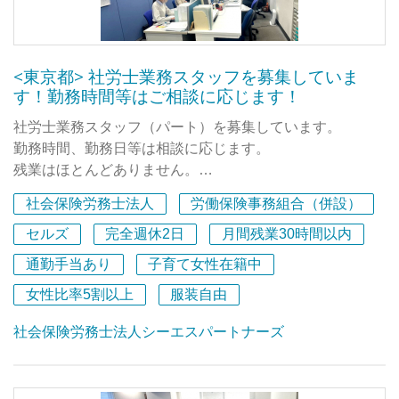
業務はすべてペーパーレスで完結するようにしていますの
でした。
で、
あの時、長澤労法管理事務所を選んで本当に良かったと心
オフィスもスッキリしていますし、在宅勤務も支障なく進
から思っています。
めることができます。
<東京都> 社労士業務スタッフを募集していま
す！勤務時間等はご相談に応じます！
■大学生アルバイト卒業生の声（Hさん）
今回は、次の10年に向けた体制整備のため、
社労士業務スタッフ（パート）を募集しています。
社労士資格をお持ちで実務経験のある方を募集していま
私は以前、長期インターンをしていた企業で給料未払い等
勤務時間、勤務日等は相談に応じます。
す。
の違法行為に遭い、完全に自信を喪失するとともに、「社
残業はほとんどありません。
フルタイムでバリバリと働きたい方はもちろん、
会や会社は信用ならない！」と思っていました。しかし、
一般企業で社労士業務の経験者やブランクのある方も歓迎
1日6時間や7時間の時短勤務で家庭やご自身の生活と仕事
社会保険労務士法人
労働保険事務組合（併設）
給料未払い問題を解決するために調べている際に社労士の
します。
を両立したい方も大歓迎です！
存在を知り、「労働者が安心して気持ちよく働ける環境を
子育て事情にも配慮した、家庭との両立も可能な長く安心
セルズ
完全週休2日
月間残業30時間以内
つくる側に関わってみたい」と思うようになりました。
して働ける職場です。
ご応募をお待ちしております！
通勤手当あり
子育て女性在籍中
そして3か月ほど悩んだ後に面接を受け、長澤事務所での
ご興味がありましたら、ぜひご応募ください。
アルバイトを始めました。
女性比率5割以上
服装自由
お待ちしております。
社会保険労務士法人シーエスパートナーズ
働くことに大きな不安を持っていましたが、アルバイトを
始めてみたら所長さん・社員の方皆さん優しかったです。
わからないことだらけでしたが、質問すると毎回手を止め