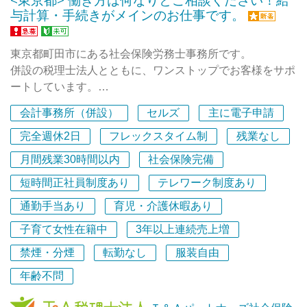
与計算・手続きがメインのお仕事です。
東京都町田市にある社会保険労務士事務所です。
併設の税理士法人とともに、ワンストップでお客様をサポ
ートしています。
会計事務所（併設）
セルズ
主に電子申請
お客様からのご依頼が増加しており、一緒にご対応いただ
ける方を募集します！
完全週休2日
フレックスタイム制
残業なし
月間残業30時間以内
社会保険完備
また、自社のバックオフィス業務や税理士業務補助なども
短時間正社員制度あり
テレワーク制度あり
お願いできればと思っていますので、経理総務などのご経
験があれば活かせます。
通勤手当あり
育児・介護休暇あり
子育て女性在籍中
3年以上連続売上増
＜アピールポイント＞
■社労士事務所単体では現在代表を含め2名体制ですが、
禁煙・分煙
転勤なし
服装自由
併設の税理士法人は町田と立川に事業所があり、併せて50
年齢不問
名ほどのスタッフが在籍しています。大人数でワイワイと
楽しく仕事ができます！