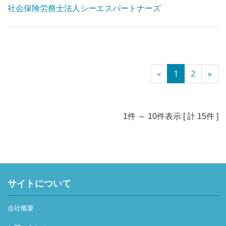
ています。
社会保険労務士法人シーエスパートナーズ
・学生インターンシップを2023年から実施いています。
社労士事務所学生インターンの分野においては実績と満足
度において日本一を目指しています。
・東京都八王子市を中心に約140社を関与先としており、
「規模」は数名から数百名まで、「業種」は、製造業、保
«
1
2
»
育園、病院、薬局、介護事業、障害福祉事業、ガソリンス
タンド、コンビニフランチャイジー、建設業、観光業、映
像制作業、他士業、小売業、卸売業、不動産業、造園業、
飲食業、運送業、コンサル業等多岐にわたります。
1件 ～ 10件表示 [ 計 15件 ]
ほぼ地域に根差した中小企業ですが、上場企業も関与先と
してあります。
・労働保険事務組合を併設しています。
・リモートワークではありません。
・自動車通勤は不可です。
サイトについて
会社概要