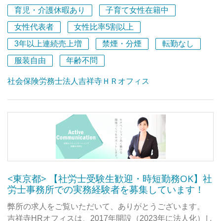
得しやすい環境を作っています。
新しくお迎えする方の席も、しっかりと準備してありま
育児・介護休暇あり
子育て女性在籍中
・転勤、出向等により勤務地が変更されることはありませ
す！
ん。
女性代表者
女性比率5割以上
・その他、朝礼、経営理念の唱和、定時で帰りにくい雰囲
いま働いているスタッフは3名で、うち2名が社労士登録者
3年以上連続売上増
禁煙・分煙
転勤なし
気、無駄な会議、始業前・定時後の掃除、勤務時間外奉仕
です。
活動、上司へのお茶出し、懇親会費の給与控除等は存在し
服装自由
年齢不問
小学生～高校生の子育て中の方が多く、
ません。
急なお休みを皆でフォローしたり、在宅勤務も組み合わせ
社会保険労務士法人吉祥寺ＨＲオフィス
ながら日々の業務を行っています。
■大学生アルバイト卒業生の声（Tさん）
オフィスに来た方が驚かれるのは、書類が少ないことで
私は3年間ほど事務所にお世話になりました。
す。
大学生として上京してきて日常生活、大学生活、人間関係
業務はすべてペーパーレスで完結するようにしていますの
などで不安も多い中、つらい時にはプライベートなお話を
で、
相談させていただくことがありました。所長の長澤さんは
オフィスもスッキリしていますし、在宅勤務も支障なく進
どんなときもとても親身になってくださり、アドバイスを
めることができます。
<東京都> 【社労士受験生歓迎・時短勤務OK】社
くださって、温かい第二のお父さんのような存在でした。
労士事務所での実務経験者を募集しています！
いつも支えられていました。
今回は、次の10年に向けた体制整備のため、
弊所の求人をご覧いただいて、ありがとうございます。
社労士資格をお持ちで実務経験のある方を募集していま
事務のお仕事は初めてでしたが、どんな質問でも分かるま
吉祥寺HRオフィスは、2017年開設（2023年に法人化）し
す。