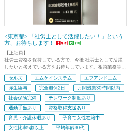
る身近なパートナーとして、適切なサービスを提供し、ク
ライアントの持続的な発展に貢献し続けます。また、勤務
するスタッフに「勤めていて本当によかった」「家族や友
人に自慢したい」と思ってもらえる事務所であり続け、持
続的な事務所経営の実現を目指します。
<東京都> 「社労士として活躍したい！」という
方、お待ちします！
コアバリュー（ミッション・ビジョンを実現するために事
【正社員】
務所スタッフが分かち合うべき価値観）
社労士資格を保持している方で、今後 社労士として活躍
・「人間力を磨く」・・・高度な専門知識を身につけると
したいと考えている方をお待ちしています。相談業務等の
ともに、人間性（誠実さ、謙虚さ、優しさ、規範意識な
経験は少なくても、手続業務や給与計算業務経験があれば
ど）やコミュニケーション能力を高めよう！
セルズ
エムケイシステム
エフアンドエム
大丈夫です。
・「仕事に誇りをもつ」・・・私たちは社会から必要とさ
弥生給与
完全週休2日
月間残業30時間以内
れている。その責任と誇りを自覚して仕事に向き合おう！
【契約社員】
・「率先して行動する」・・・あらゆることに当事者意識
社会保険完備
テレワーク制度あり
社労士資格は持っていないけど、手続業務や給与計算業務
を持って、積極的に行動しよう！
通勤手当あり
資格取得支援あり
経験を積みながら今後 社労士資格の取得を考えている方
・「全力を尽くす」・・・クライアントの期待を超えられ
や、社労士の業界に飛び込んでみたい！という方を歓迎し
るよう本気で仕事に取り組もう！ただ、仕事を家に持ち帰
育児・介護休暇あり
子育て女性在籍中
ます。
らず、休日はしっかりとプライベートを楽しもう！
女性比率5割以上
平均年齢30代