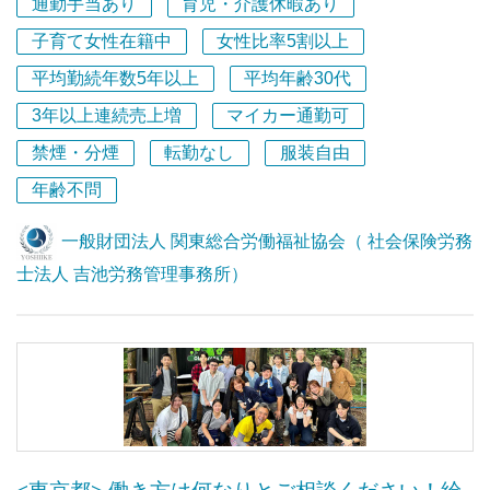
母体とし、そこに所属する社会保険労務士を構成メンバー
通勤手当あり
育児・介護休暇あり
として同法人内に「社会保険労務士法人 吉池労務管理事
子育て女性在籍中
女性比率5割以上
務所」を併設しています。
平均勤続年数5年以上
平均年齢30代
■20名のスタッフが業務に従事しており、社会保険労務士
が7名、行政書士が3名在籍しています。
3年以上連続売上増
マイカー通勤可
■クライアント企業数は約400社（うち顧問先企業は260
禁煙・分煙
転勤なし
服装自由
社）、年商は概ね1億7000万円～2億円で、過去15年間黒
字経営を続けており、財務状態は極めて安定しています。
年齢不問
■最も得意とする事業分野は、①就業規則等の規程整備や
人事労務の法律相談（紛争予防支援・紛争解決支援）など
一般財団法人 関東総合労働福祉協会（ 社会保険労務
のリーガルサービス、➁人事評価制度や賃金制度の構築・
士法人 吉池労務管理事務所）
運用に関するコンサルティングサービス、③コンプライア
ンスやハラスメント、人事評価等に関する管理職向けの研
修サービス、の3分野でお客様から高い評価をいただいて
います。
■埼玉浦和に本社、立川に東京オフィスがあります。仕事
に慣れてきたら、その日の業務内容や気分に応じて、今日
は埼玉、明日は東京、時差出勤やテレワークなど柔軟な働
き方ができます。
<東京都> 働き方は何なりとご相談ください！給