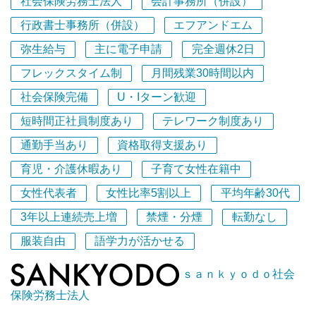
社会保険労務士法人
会計事務所（併設）
・「挑戦」 ・・・変化を恐れずに新しいことにチャレン
の後、2018年に併設された社会保険労務士法人です。
ジしていきます。
グループ法人は、顧問先数の増加と事業拡大に伴い拠点展
行政書士事務所（併設）
エフアンドエム
・「連携」 ・・・信頼できる他士業と連携して様々な角
開も積極的に推進しています。
弥生給与
主に電子申請
完全週休2日
度からサポートをする体制を維持していきます。
従業員100名以上の規模となっており、安定基盤のもと社
フレックスタイム制
月間残業30時間以内
員も組織も成長を続けています！
（事務所スタッフに対して）
今後も成長の歩みを止めずに、スペシャリストとして誰も
社会保険完備
U・Iターン歓迎
・生活の安定・働きがい・仕事と生活の調和を追求しま
が成長できる環境づくりとお客様への貢献を目指していき
短時間正社員制度あり
テレワーク制度あり
す。
たいと考えています。
・成長の機会を提供します。
通勤手当あり
資格取得支援あり
・心理的安全性のある職場を保障します。
弊社には魅力的な体制・制度や働きやすい環境がございま
育児・介護休暇あり
子育て女性在籍中
す。
女性代表者
女性比率5割以上
平均年齢30代
■社会保険労務士法人化へ
その一部を下記にてご紹介いたします。
組織力を強化し、経営理念を未来へ残しつつ、地域へ貢献
3年以上連続売上増
禁煙・分煙
転勤なし
していくため社会保険労務士法人化を目指しています。
①テレワーク推進制度
服装自由
語学力が活かせる
社会保険労務士法人設立メンバーの１人として、社員（会
テレワーク勤務制度を導入しており、女性・男性関係な
社の取締役）を担うことも可能です。ぜひ所長の右腕とし
く、全社員にテレワーク勤務を実施してもらっています。
ｓａｎｋｙｏｄｏ社会
て一緒に社会保険労務士法人を目指しましょう！
保険労務士法人
②研修・育成制度
■働きやすい職場環境づくりの取り組み
全スタッフ対象に研修を実施しています。