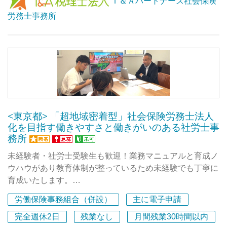
Ｔ＆Ａパートナーズ社会保険
■税理士法人顧問先やご紹介が100％であるため、新規開
労務士事務所
拓営業などは一切ありません。
■昼食には宅配のお弁当を注文でき、事務所からの補助も
あります。
■子育て世代が多いので、育児と仕事の両立に理解があり
ます。
■フルタイムでもパートでも、なるべく希望される働き方
を実現したいと思っていますので面接の場でご希望をお聞
かせください！
<東京都> 「超地域密着型」社会保険労務士法人
■勤務時間だけでなく、お任せする業務の範囲もご相談に
化を目指す働きやすさと働きがいのある社労士事
応じます。
務所
「難易度の高い業務もどんどん任せて欲しい」「パートで
も担当のお客様を持ちたい」「まずはサポートから始めた
未経験者・社労士受験生も歓迎！業務マニュアルと育成ノ
い」など。
ウハウがあり教育体制が整っているため未経験でも丁寧に
■フレックスタイム制、テレワークなど柔軟な働き方が可
育成いたします。
能。（入社2年目より）
労働保険事務組合（併設）
主に電子申請
■年に1回の社員旅行を皆で楽しむなど、明るく活気のあ
社会保険労務士有資格者の方はぜひ一緒に所長の右腕とし
る事務所です！
て一緒に社会保険労務士法人化を目指しましょう！
完全週休2日
残業なし
月間残業30時間以内