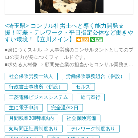
<埼玉県> コンサル社労士へと導く能力開発支
援！時差・テレワーク・平日指定公休など働きや
すい環境！【立川メイン】
■身につくスキル ⇒ 人事労務のコンサルタントとしてのプ
ロの実力が身につくフィールドです。
■求める人材像 ⇒ 顧問先企業の担当からコンサル業務まで
をこなせるコンサル型の社労士を目指していきたい人で
社会保険労務士法人
労働保険事務組合（併設）
す。
■充実したキャリア開発支援（研修体制）⇒ スタッフのス
行政書士事務所（併設）
セルズ
キルアップに力を入れており、多数の研修動画視聴、人事
三菱電機ビジネスシステム
給与奉行
労務専門誌のWEB購読（費用は事務所負担）が可能で、
主に電子申請
完全週休2日
定期的な所内研修では先輩社労士の労務相談解決事例の共
有等を積極的に行っています！
月間残業30時間以内
社会保険完備
■当法人は、人事労務分野の総合的なコンサルティング組
短時間正社員制度あり
テレワーク制度あり
織である「一般財団法人 関東総合労働福祉協会」を運営