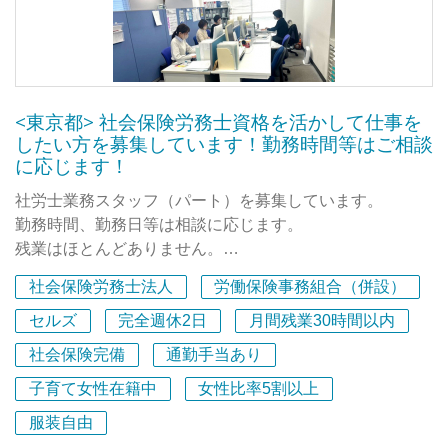
て丁寧に教えてくださいます。
その過程で、パソコンスキル、やっている仕事が何に繋が
っているか、なども幅広く学べます。
長澤事務所での1年4か月を経て、所長さん・社員の皆さん
<東京都> 社会保険労務士資格を活かして仕事を
が本当に温かく、かつ仕事ができる方ばかりなので、自分
したい方を募集しています！勤務時間等はご相談
も早くこうなって安心して働ける環境をつくれる人間にな
に応じます！
りたい！と前向きに考えられるようになりました。
社労士業務スタッフ（パート）を募集しています。
社会的に大きな意義があり、事務所内も働きやすい、これ
勤務時間、勤務日等は相談に応じます。
以上ない良い環境を経験できたのは、自分にとって大きな
残業はほとんどありません。
財産になったと思います。
一般企業で社労士業務の経験者やブランクのある方も歓迎
社会保険労務士法人
労働保険事務組合（併設）
します。
好きなご飯：全部美味しかったですが強いて選ぶのであれ
子育て事情にも配慮した、家庭との両立も可能な長く安心
セルズ
完全週休2日
月間残業30時間以内
ば、、グラタン、カレードリア、担々麺、かつ丼が特に好
して働ける職場です。
社会保険完備
通勤手当あり
きでした。
ご興味がありましたら、ぜひご応募ください。
子育て女性在籍中
女性比率5割以上
お待ちしております。
■その他
服装自由
・開業から無借金で経営・毎期黒字で財務は非常に安定し